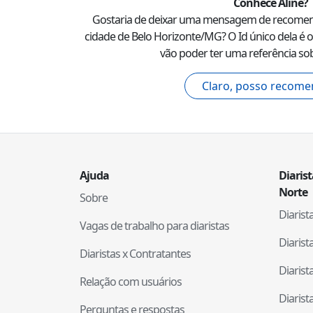
Conhece
Aline
?
Gostaria de deixar uma mensagem de recome
cidade de
Belo Horizonte
/
MG
? O Id único dela é o
vão poder ter uma referência sob
Claro, posso recome
Ajuda
Diaris
Norte
Sobre
Diaris
Vagas de trabalho para diaristas
Diaris
Diaristas x Contratantes
Diaris
Relação com usuários
Diaris
Perguntas e respostas