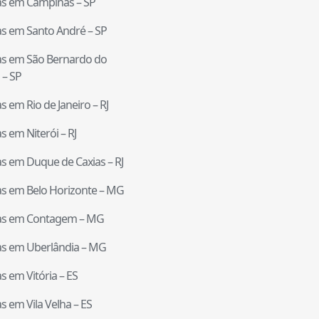
tas em
Campinas
–
SP
tas em
Santo André
–
SP
tas em
São Bernardo do
–
SP
tas em
Rio de Janeiro
–
RJ
tas em
Niterói
–
RJ
tas em
Duque de Caxias
–
RJ
tas em
Belo Horizonte
–
MG
tas em
Contagem
–
MG
tas em
Uberlândia
–
MG
tas em
Vitória
–
ES
tas em
Vila Velha
–
ES