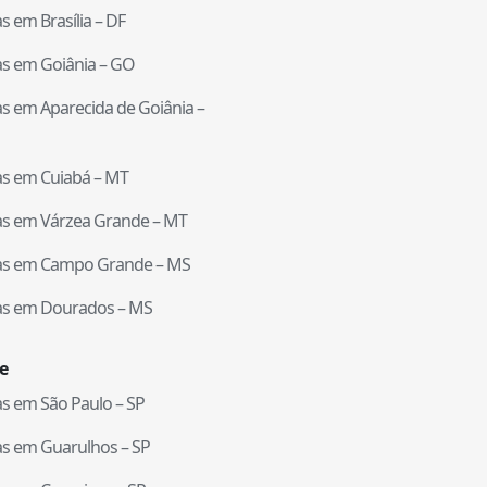
tas em
Brasília
–
DF
tas em
Goiânia
–
GO
tas em
Aparecida de Goiânia
–
tas em
Cuiabá
–
MT
tas em
Várzea Grande
–
MT
tas em
Campo Grande
–
MS
tas em
Dourados
–
MS
e
tas em
São Paulo
–
SP
tas em
Guarulhos
–
SP