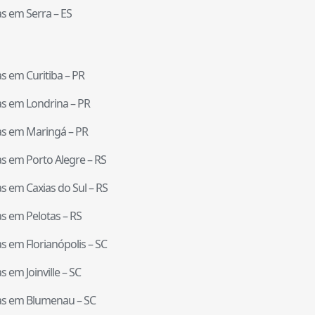
tas em
Serra
–
ES
tas em
Curitiba
–
PR
tas em
Londrina
–
PR
tas em
Maringá
–
PR
tas em
Porto Alegre
–
RS
tas em
Caxias do Sul
–
RS
tas em
Pelotas
–
RS
tas em
Florianópolis
–
SC
tas em
Joinville
–
SC
tas em
Blumenau
–
SC