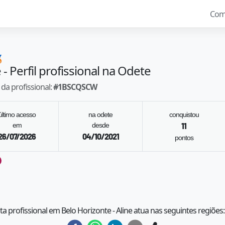
Com

e
- Perfil profissional na Odete
da profissional:
#
1BSCQSCW
último acesso
na odete
conquistou
em
desde
11
26/07/2026
04/10/2021
pontos
ta profissional em Belo Horizonte - Aline atua nas seguintes regiões: