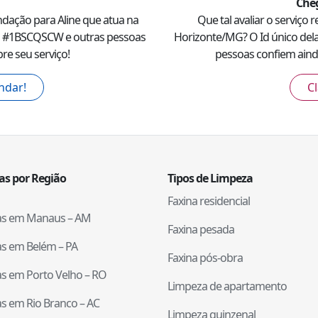
Che
ndação para
Aline
que atua na
Que tal avaliar o serviço 
 #
1BSCQSCW
e outras pessoas
Horizonte
/
MG
? O Id único dela
re seu serviço!
pessoas confiem ainda
ndar!
Cl
tas por Região
Tipos de Limpeza
Faxina residencial
tas em
Manaus
–
AM
Faxina pesada
tas em
Belém
–
PA
Faxina pós-obra
tas em
Porto Velho
–
RO
Limpeza de apartamento
tas em
Rio Branco
–
AC
Limpeza quinzenal