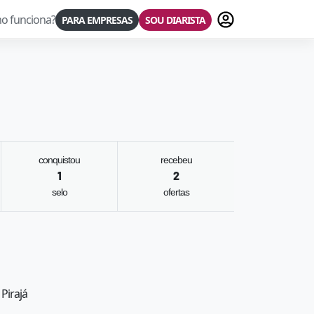
Fazer login
o funciona?
PARA EMPRESAS
SOU DIARISTA
conquistou
recebeu
1
2
selo
ofertas
 Pirajá