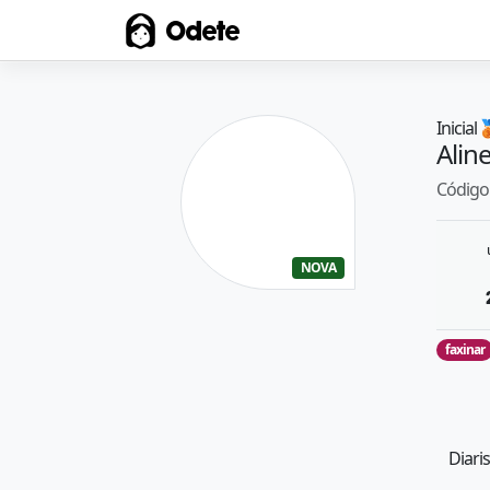
Odete
Inicial

Alin
Código 
NOVA
faxinar
Diaris