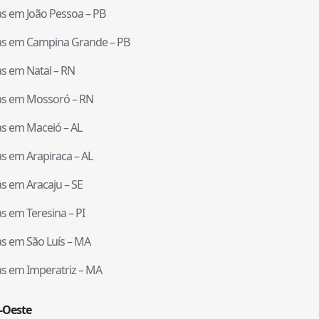
tas em
João Pessoa
–
PB
tas em
Campina Grande
–
PB
tas em
Natal
–
RN
tas em
Mossoró
–
RN
tas em
Maceió
–
AL
tas em
Arapiraca
–
AL
tas em
Aracaju
–
SE
tas em
Teresina
–
PI
tas em
São Luís
–
MA
tas em
Imperatriz
–
MA
-Oeste