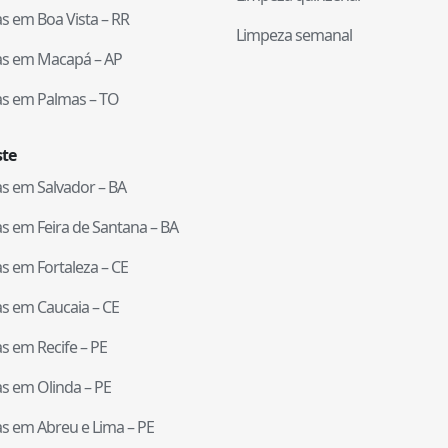
tas em
Boa Vista
–
RR
Limpeza semanal
tas em
Macapá
–
AP
tas em
Palmas
–
TO
te
tas em
Salvador
–
BA
tas em
Feira de Santana
–
BA
tas em
Fortaleza
–
CE
tas em
Caucaia
–
CE
tas em
Recife
–
PE
tas em
Olinda
–
PE
tas em
Abreu e Lima
–
PE