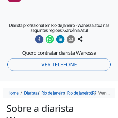
Diarista profissional em Rio de Janeiro - Wanessa atua nas
seguintes regiões: Gardênia Azul
Quero contratar diarista
Wanessa
VER TELEFONE
Home
Diaristas
Rio de Janeiro
Rio de Janeiro
(
RJ
)
Wanessa
- 
Sobre a diarista