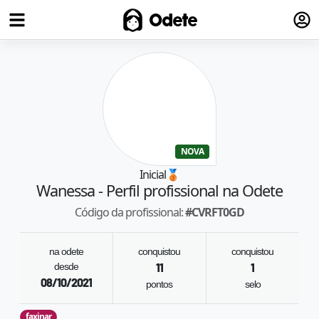
Fazer
Odete
NOVA
Inicial
🥉
Wanessa
- Perfil profissional na Odete
Código da profissional:
#
CVRFT0GD
na odete
conquistou
conquistou
desde
11
1
08/10/2021
pontos
selo
faxinar