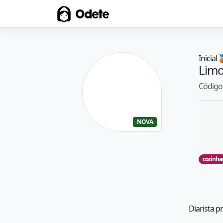
Odete
Inicial

Limo
Código 
NOVA
cozinha
Diarista p