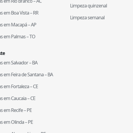
tas em
Rio Branco
–
AC
Limpeza quinzenal
tas em
Boa Vista
–
RR
Limpeza semanal
tas em
Macapá
–
AP
tas em
Palmas
–
TO
te
tas em
Salvador
–
BA
tas em
Feira de Santana
–
BA
tas em
Fortaleza
–
CE
tas em
Caucaia
–
CE
tas em
Recife
–
PE
tas em
Olinda
–
PE