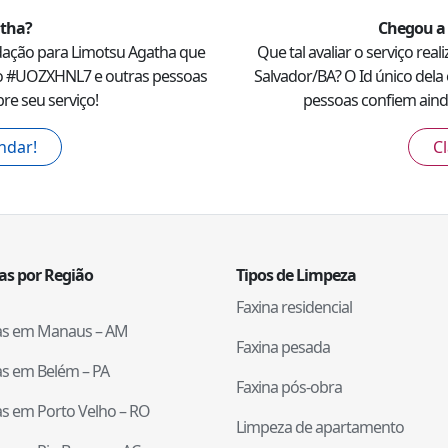
atha
?
Chegou a 
dação para
Limotsu Agatha
que
Que tal avaliar o serviço rea
o #
UOZXHNL7
e outras pessoas
Salvador
/
BA
? O Id único dela 
re seu serviço!
pessoas confiem ainda
ndar!
Cl
tas por Região
Tipos de Limpeza
Faxina residencial
tas em
Manaus
–
AM
Faxina pesada
tas em
Belém
–
PA
Faxina pós-obra
tas em
Porto Velho
–
RO
Limpeza de apartamento