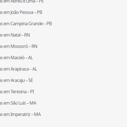
tas em
Abreu e Lima
–
PE
tas em
João Pessoa
–
PB
tas em
Campina Grande
–
PB
tas em
Natal
–
RN
tas em
Mossoró
–
RN
tas em
Maceió
–
AL
tas em
Arapiraca
–
AL
tas em
Aracaju
–
SE
tas em
Teresina
–
PI
tas em
São Luís
–
MA
tas em
Imperatriz
–
MA