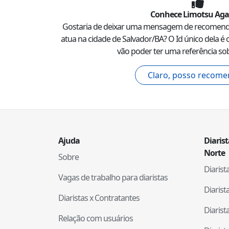
Conhece
Limotsu Ag
Gostaria de deixar uma mensagem de recomen
atua na cidade de
Salvador
/
BA
? O Id único dela é 
vão poder ter uma referência sob
Claro, posso recome
Ajuda
Diaris
Norte
Sobre
Diaris
Vagas de trabalho para diaristas
Diaris
Diaristas x Contratantes
Diaris
Relação com usuários