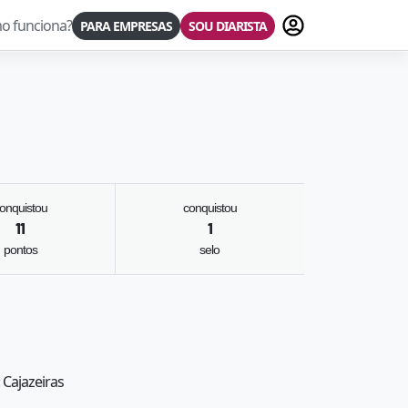
Fazer login
o funciona?
PARA EMPRESAS
SOU DIARISTA
onquistou
conquistou
11
1
pontos
selo
 Cajazeiras