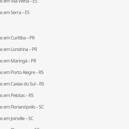
tas em
Vila Velha
–
ES
tas em
Serra
–
ES
tas em
Curitiba
–
PR
tas em
Londrina
–
PR
tas em
Maringá
–
PR
tas em
Porto Alegre
–
RS
tas em
Caxias do Sul
–
RS
tas em
Pelotas
–
RS
tas em
Florianópolis
–
SC
tas em
Joinville
–
SC