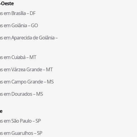
-Oeste
tas em
Brasília
–
DF
tas em
Goiânia
–
GO
tas em
Aparecida de Goiânia
–
tas em
Cuiabá
–
MT
tas em
Várzea Grande
–
MT
tas em
Campo Grande
–
MS
tas em
Dourados
–
MS
e
tas em
São Paulo
–
SP
tas em
Guarulhos
–
SP