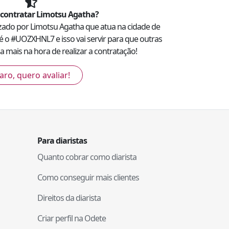
contratar
Limotsu Agatha
?
lizado por
Limotsu Agatha
que atua na cidade de
é o #
UOZXHNL7
e isso vai servir para que outras
 mais na hora de realizar a contratação!
aro, quero avaliar!
Para diaristas
Quanto cobrar como diarista
Como conseguir mais clientes
Direitos da diarista
Criar perfil na Odete