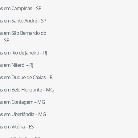
tas em
Campinas
–
SP
tas em
Santo André
–
SP
tas em
São Bernardo do
–
SP
tas em
Rio de Janeiro
–
RJ
tas em
Niterói
–
RJ
tas em
Duque de Caxias
–
RJ
tas em
Belo Horizonte
–
MG
tas em
Contagem
–
MG
tas em
Uberlândia
–
MG
tas em
Vitória
–
ES