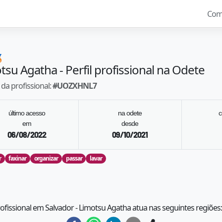
Com

tsu Agatha
- Perfil profissional na Odete
da profissional:
#
UOZXHNL7
último acesso
na odete
c
em
desde
06/08/2022
09/10/2021
r
faxinar
organizar
passar
lavar
rofissional em Salvador - Limotsu Agatha atua nas seguintes regiões: