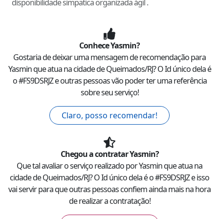
disponibilidade simpatica organizada ágil .
Conhece
Yasmin
?
Gostaria de deixar uma mensagem de recomendação para
Yasmin
que atua na cidade de
Queimados
/
RJ
? O Id único dela é
o #
FS9DSRJZ
e outras pessoas vão poder ter uma referência
sobre seu serviço!
Claro, posso recomendar!
Chegou a contratar
Yasmin
?
Que tal avaliar o serviço realizado por
Yasmin
que atua na
cidade de
Queimados
/
RJ
? O Id único dela é o #
FS9DSRJZ
e isso
vai servir para que outras pessoas confiem ainda mais na hora
de realizar a contratação!