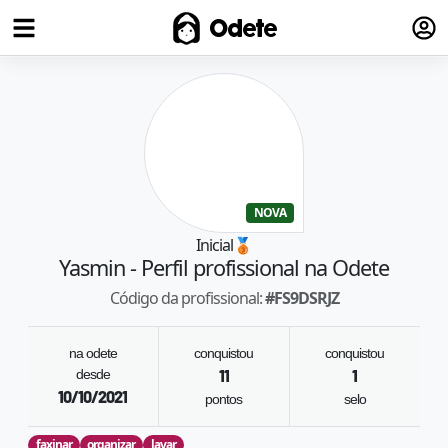
Fazer
Odete
NOVA
Inicial
🥉
Yasmin
- Perfil profissional na Odete
Código da profissional:
#
FS9DSRJZ
na odete
conquistou
conquistou
desde
11
1
10/10/2021
pontos
selo
faxinar
organizar
lavar