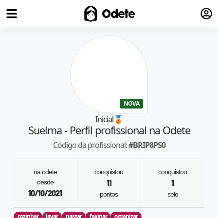
Fazer
Odete
NOVA
Inicial
🥉
Suelma
- Perfil profissional na Odete
Código da profissional:
#
BRIP8PS0
na odete
conquistou
conquistou
desde
11
1
10/10/2021
pontos
selo
cozinhar
lavar
passar
faxinar
organizar