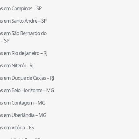
tas em
Campinas
–
SP
tas em
Santo André
–
SP
tas em
São Bernardo do
–
SP
tas em
Rio de Janeiro
–
RJ
tas em
Niterói
–
RJ
tas em
Duque de Caxias
–
RJ
tas em
Belo Horizonte
–
MG
tas em
Contagem
–
MG
tas em
Uberlândia
–
MG
tas em
Vitória
–
ES