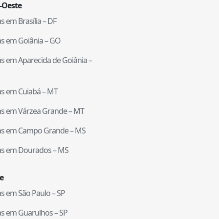
-Oeste
tas em
Brasília
–
DF
tas em
Goiânia
–
GO
tas em
Aparecida de Goiânia
–
tas em
Cuiabá
–
MT
tas em
Várzea Grande
–
MT
tas em
Campo Grande
–
MS
tas em
Dourados
–
MS
e
tas em
São Paulo
–
SP
tas em
Guarulhos
–
SP