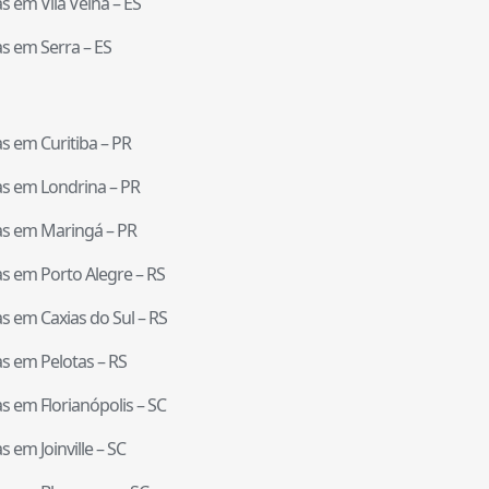
tas em
Vila Velha
–
ES
tas em
Serra
–
ES
tas em
Curitiba
–
PR
tas em
Londrina
–
PR
tas em
Maringá
–
PR
tas em
Porto Alegre
–
RS
tas em
Caxias do Sul
–
RS
tas em
Pelotas
–
RS
tas em
Florianópolis
–
SC
tas em
Joinville
–
SC