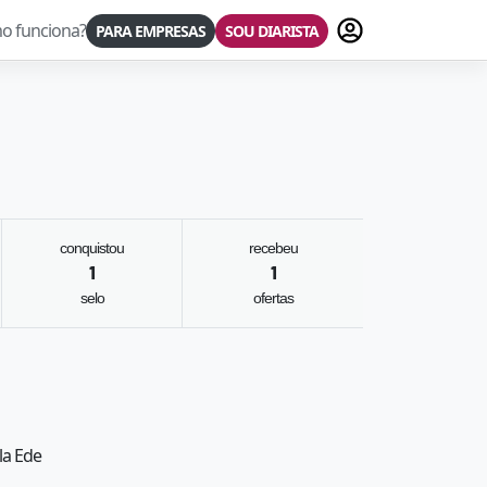
Fazer login
o funciona?
PARA EMPRESAS
SOU DIARISTA
conquistou
recebeu
1
1
selo
ofertas
la Ede