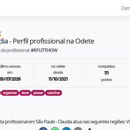
Com

dia
- Perfil profissional na Odete
da profissional:
#
RFUTTHOW
último acesso
na odete
conquistou
em
desde
111
26/07/2026
11/10/2021
pontos
organizar
lavar
passar
cozinhar
sta profissional em São Paulo - Claudia atua nas seguintes regiões: Vi