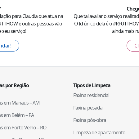
?
Chego
dação para
Claudia
que atua na
Que tal avaliar o serviço realiz
UTTHOW
e outras pessoas vão
O Id único dela é o #
RFUTTHO
 seu serviço!
ainda mais na
ndar!
Cl
tas por Região
Tipos de Limpeza
Faxina residencial
tas em
Manaus
–
AM
Faxina pesada
tas em
Belém
–
PA
Faxina pós-obra
tas em
Porto Velho
–
RO
Limpeza de apartamento