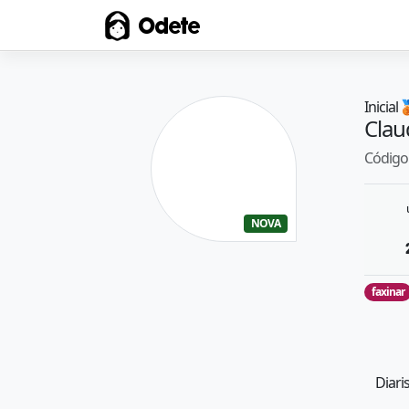
Odete
Inicial

Clau
Código 
NOVA
faxinar
Diari