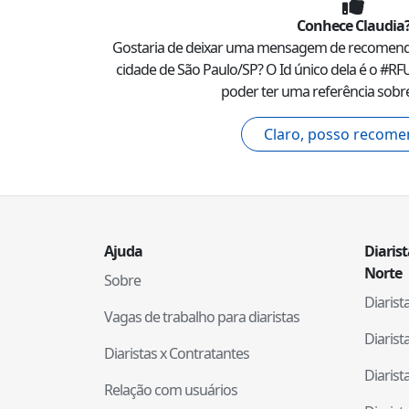
Conhece
Claudia
Gostaria de deixar uma mensagem de recomen
cidade de
São Paulo
/
SP
? O Id único dela é o #
RF
poder ter uma referência sobre
Claro, posso recome
Ajuda
Diaris
Norte
Sobre
Diaris
Vagas de trabalho para diaristas
Diaris
Diaristas x Contratantes
Diaris
Relação com usuários