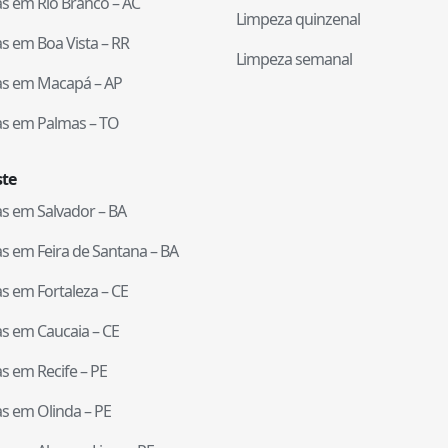
tas em
Rio Branco
–
AC
Limpeza quinzenal
tas em
Boa Vista
–
RR
Limpeza semanal
tas em
Macapá
–
AP
tas em
Palmas
–
TO
te
tas em
Salvador
–
BA
tas em
Feira de Santana
–
BA
tas em
Fortaleza
–
CE
tas em
Caucaia
–
CE
tas em
Recife
–
PE
tas em
Olinda
–
PE