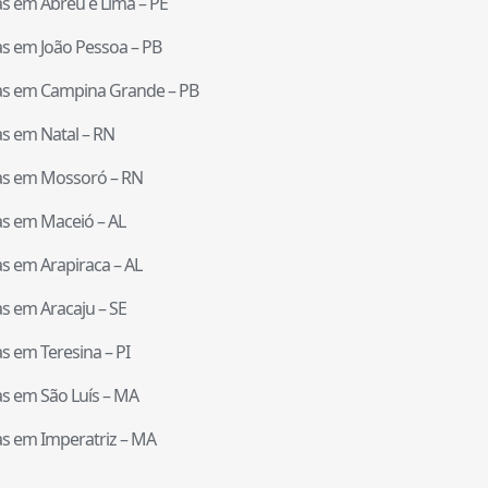
tas em
Abreu e Lima
–
PE
tas em
João Pessoa
–
PB
tas em
Campina Grande
–
PB
tas em
Natal
–
RN
tas em
Mossoró
–
RN
tas em
Maceió
–
AL
tas em
Arapiraca
–
AL
tas em
Aracaju
–
SE
tas em
Teresina
–
PI
tas em
São Luís
–
MA
tas em
Imperatriz
–
MA