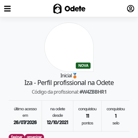
Fazer
Odete
NOVA
Inicial
🥉
Iza
- Perfil profissional na Odete
Código da profissional:
#
W4ZBBHR1
último acesso
na odete
conquistou
conquistou
r
em
desde
11
1
26/07/2026
12/10/2021
pontos
selo
o
faxinar
organizar