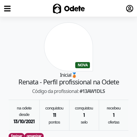
Fazer
Odete
NOVA
Inicial
🥉
Renata
- Perfil profissional na Odete
Código da profissional:
#
13AW1DLS
na odete
conquistou
conquistou
recebeu
desde
11
1
1
13/10/2021
pontos
selo
ofertas
faxinar
organizar