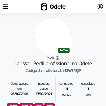
Fazer
Odete
NOVA
Inicial
🥉
Larissa
- Perfil profissional na Odete
Código da profissional:
#
13W1RSJP
último acesso
na odete
conquistou
conquistou
re
em
desde
11
1
26/07/2026
17/10/2021
pontos
selo
o
faxinar
organizar
lavar
passar