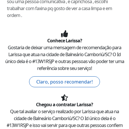
sou uma pessoa comunicativa , e caprichosa , escolhi
trabalhar com faxina pq gosto de ver a casa limpa e em
ordem .
Conhece
Larissa
?
Gostaria de deixar uma mensagem de recomendação para
Larissa
que atua na cidade de
Balneário Camboriú
/
SC
? O Id
único dela é o #
13W1RSJP
e outras pessoas vão poder ter uma
referência sobre seu serviço!
Claro, posso recomendar!
Chegou a contratar
Larissa
?
Que tal avaliar o serviço realizado por
Larissa
que atua na
cidade de
Balneário Camboriú
/
SC
? O Id único dela é o
#
13W1RSJP
e isso vai servir para que outras pessoas confiem