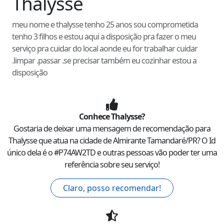
Thalysse
meu nome e thalysse tenho 25 anos sou comprometida
tenho 3 filhos e estou aqui a disposição pra fazer o meu
serviço pra cuidar do local aonde eu for trabalhar cuidar
.limpar .passar .se precisar também eu cozinhar estou a
disposição
Conhece
Thalysse
?
Gostaria de deixar uma mensagem de recomendação para
Thalysse
que atua na cidade de
Almirante Tamandaré
/
PR
? O Id
único dela é o #
P74AW2TD
e outras pessoas vão poder ter uma
referência sobre seu serviço!
Claro, posso recomendar!