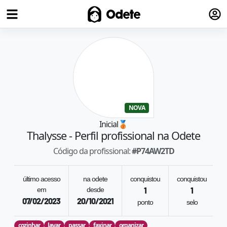
Fazer
Odete
NOVA
Inicial
🥉
Thalysse
- Perfil profissional na Odete
Código da profissional:
#
P74AW2TD
último acesso
na odete
conquistou
conquistou
em
desde
1
1
07/02/2023
20/10/2021
ponto
selo
cozinhar
lavar
passar
faxinar
organizar