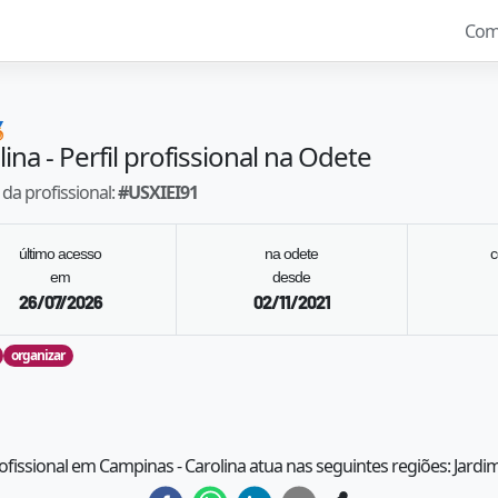
Com

lina
- Perfil profissional na Odete
da profissional:
#
USXIEI91
último acesso
na odete
c
em
desde
26/07/2026
02/11/2021
organizar
rofissional em Campinas - Carolina atua nas seguintes regiões: Jardim