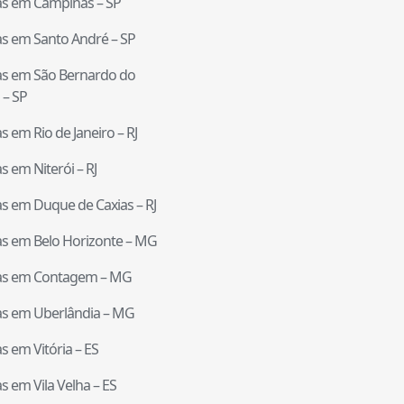
tas em
Campinas
–
SP
tas em
Santo André
–
SP
tas em
São Bernardo do
–
SP
tas em
Rio de Janeiro
–
RJ
tas em
Niterói
–
RJ
tas em
Duque de Caxias
–
RJ
tas em
Belo Horizonte
–
MG
tas em
Contagem
–
MG
tas em
Uberlândia
–
MG
tas em
Vitória
–
ES
tas em
Vila Velha
–
ES