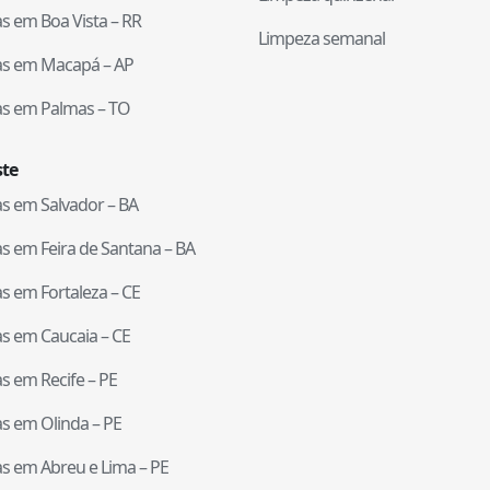
tas em
Boa Vista
–
RR
Limpeza semanal
tas em
Macapá
–
AP
tas em
Palmas
–
TO
te
tas em
Salvador
–
BA
tas em
Feira de Santana
–
BA
tas em
Fortaleza
–
CE
tas em
Caucaia
–
CE
tas em
Recife
–
PE
tas em
Olinda
–
PE
tas em
Abreu e Lima
–
PE