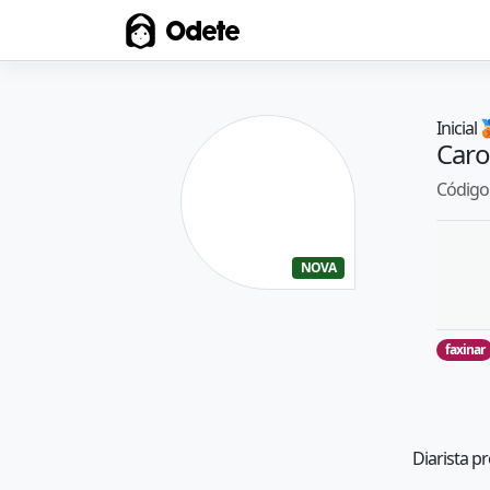
Odete
Inicial

Caro
Código 
NOVA
faxinar
Diarista p