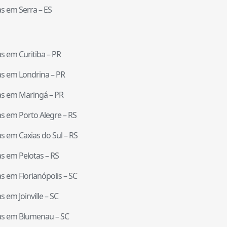
tas em
Serra
–
ES
tas em
Curitiba
–
PR
tas em
Londrina
–
PR
tas em
Maringá
–
PR
tas em
Porto Alegre
–
RS
tas em
Caxias do Sul
–
RS
tas em
Pelotas
–
RS
tas em
Florianópolis
–
SC
tas em
Joinville
–
SC
tas em
Blumenau
–
SC