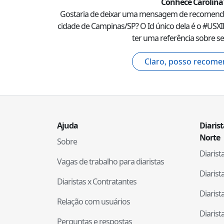
Conhece
Carolina
Gostaria de deixar uma mensagem de recomen
cidade de
Campinas
/
SP
? O Id único dela é o #
USXI
ter uma referência sobre se
Claro, posso recome
Ajuda
Diaris
Norte
Sobre
Diaris
Vagas de trabalho para diaristas
Diaris
Diaristas x Contratantes
Diaris
Relação com usuários
Diaris
Perguntas e respostas