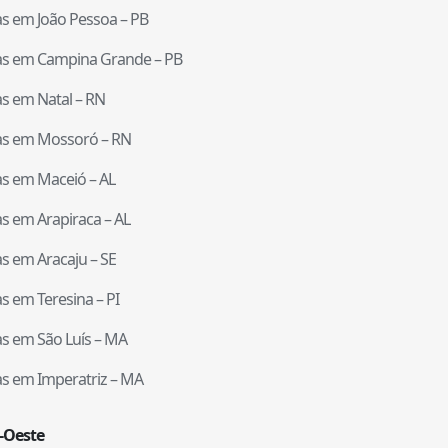
tas em
João Pessoa
–
PB
tas em
Campina Grande
–
PB
tas em
Natal
–
RN
tas em
Mossoró
–
RN
tas em
Maceió
–
AL
tas em
Arapiraca
–
AL
tas em
Aracaju
–
SE
tas em
Teresina
–
PI
tas em
São Luís
–
MA
tas em
Imperatriz
–
MA
-Oeste