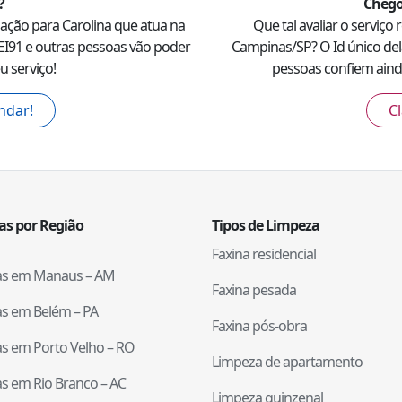
?
Chego
dação para
Carolina
que atua na
Que tal avaliar o serviço
EI91
e outras pessoas vão poder
Campinas
/
SP
? O Id único del
u serviço!
pessoas confiem ainda
ndar!
Cl
tas por Região
Tipos de Limpeza
Faxina residencial
tas em
Manaus
–
AM
Faxina pesada
tas em
Belém
–
PA
Faxina pós-obra
tas em
Porto Velho
–
RO
Limpeza de apartamento
tas em
Rio Branco
–
AC
Limpeza quinzenal