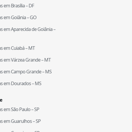
tas em
Brasília
–
DF
tas em
Goiânia
–
GO
tas em
Aparecida de Goiânia
–
tas em
Cuiabá
–
MT
tas em
Várzea Grande
–
MT
tas em
Campo Grande
–
MS
tas em
Dourados
–
MS
e
tas em
São Paulo
–
SP
tas em
Guarulhos
–
SP