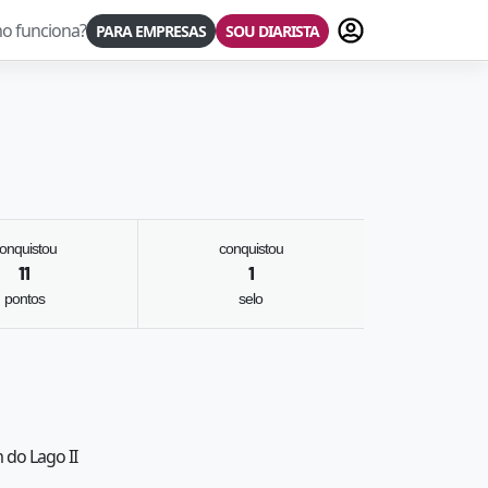
Fazer login
o funciona?
PARA EMPRESAS
SOU DIARISTA
onquistou
conquistou
11
1
pontos
selo
 do Lago II