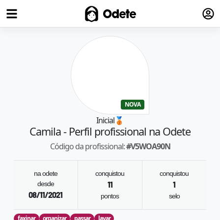
Fazer
Odete
NOVA
Inicial
🥉
Camila
- Perfil profissional na Odete
Código da profissional:
#
V5WOA90N
na odete
conquistou
conquistou
desde
11
1
08/11/2021
pontos
selo
faxinar
organizar
passar
lavar