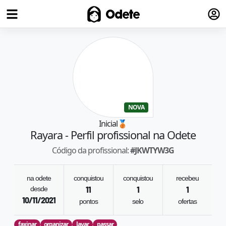
Fazer
Odete
NOVA
Inicial
🥉
Rayara
- Perfil profissional na Odete
Código da profissional:
#
JKWTYW3G
na odete
conquistou
conquistou
recebeu
desde
11
1
1
10/11/2021
pontos
selo
ofertas
faxinar
organizar
lavar
passar