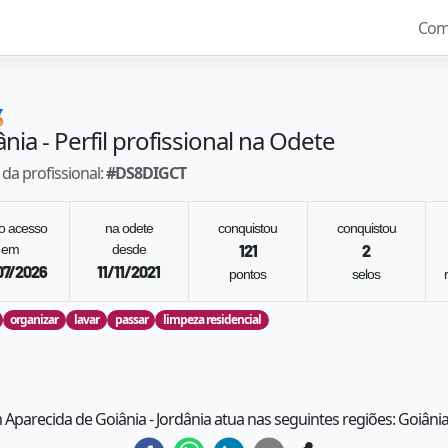
Com

ânia
- Perfil profissional na Odete
da profissional:
#
DS8DIGCT
mo acesso
na odete
conquistou
conquistou
em
desde
121
2
07/2026
11/11/2021
pontos
selos
organizar
lavar
passar
limpeza residencial
m Aparecida de Goiânia - Jordânia atua nas seguintes regiões: Goiâni