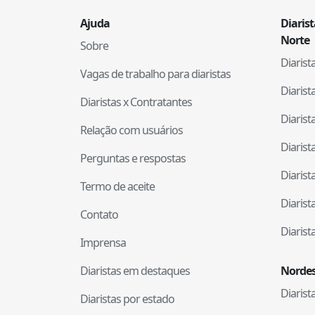
Ajuda
Diaris
Norte
Sobre
Diaris
Vagas de trabalho para diaristas
Diaris
Diaristas x Contratantes
Diaris
Relação com usuários
Diaris
Perguntas e respostas
Diaris
Termo de aceite
Diaris
Contato
Diaris
Imprensa
Diaristas em destaques
Nordes
Diaris
Diaristas por estado