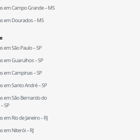
tas em
Campo Grande
–
MS
tas em
Dourados
–
MS
e
tas em
São Paulo
–
SP
tas em
Guarulhos
–
SP
tas em
Campinas
–
SP
tas em
Santo André
–
SP
tas em
São Bernardo do
–
SP
tas em
Rio de Janeiro
–
RJ
tas em
Niterói
–
RJ