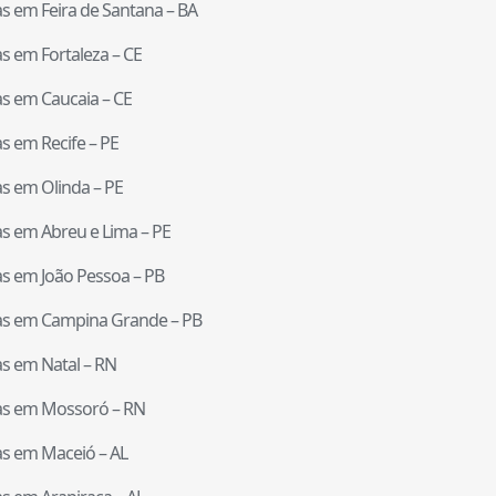
tas em
Feira de Santana
–
BA
tas em
Fortaleza
–
CE
tas em
Caucaia
–
CE
tas em
Recife
–
PE
tas em
Olinda
–
PE
tas em
Abreu e Lima
–
PE
tas em
João Pessoa
–
PB
tas em
Campina Grande
–
PB
tas em
Natal
–
RN
tas em
Mossoró
–
RN
tas em
Maceió
–
AL