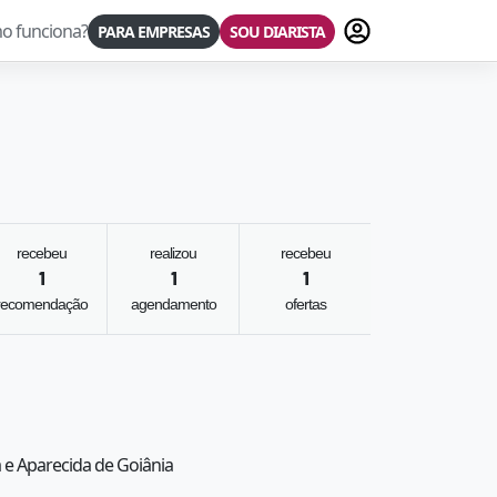
Fazer login
o funciona?
PARA EMPRESAS
SOU DIARISTA
recebeu
realizou
recebeu
1
1
1
recomendação
agendamento
ofertas
a e Aparecida de Goiânia