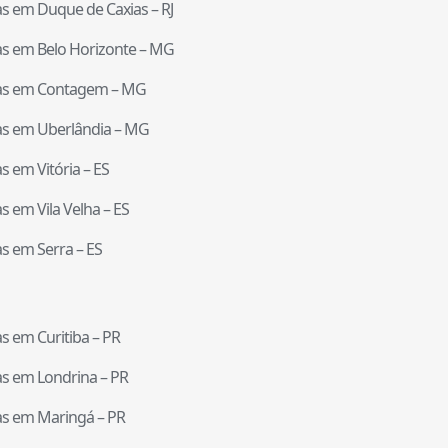
tas em
Duque de Caxias
–
RJ
tas em
Belo Horizonte
–
MG
tas em
Contagem
–
MG
tas em
Uberlândia
–
MG
tas em
Vitória
–
ES
tas em
Vila Velha
–
ES
tas em
Serra
–
ES
tas em
Curitiba
–
PR
tas em
Londrina
–
PR
tas em
Maringá
–
PR