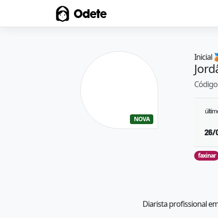
Odete
Inicial

Jord
Código 
últi
NOVA
26/
faxinar
Diarista profissional e