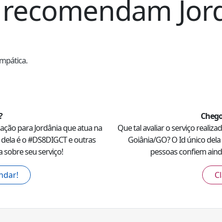
ue recomendam
Jor
impática.
?
Chego
dação para
Jordânia
que atua na
Que tal avaliar o serviço realiz
 dela é o #
DS8DIGCT
e outras
Goiânia
/
GO
? O Id único dela
 sobre seu serviço!
pessoas confiem ainda
ndar!
Cl