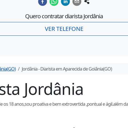
Quero contratar diarista
Jordânia
VER TELEFONE
ânia
(
GO
)
Jordânia
- Diarista em
Aparecida de Goiânia
(
GO
)
ista
Jordânia
 os 18 anos,sou proativa e bem extrovertida ,pontual e ágil.além da