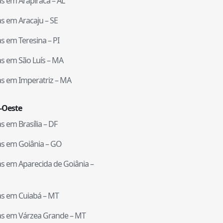
tas em
Arapiraca
–
AL
tas em
Aracaju
–
SE
tas em
Teresina
–
PI
tas em
São Luís
–
MA
tas em
Imperatriz
–
MA
-Oeste
tas em
Brasília
–
DF
tas em
Goiânia
–
GO
tas em
Aparecida de Goiânia
–
tas em
Cuiabá
–
MT
tas em
Várzea Grande
–
MT