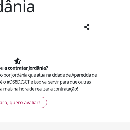
dânia
u a contratar
Jordânia
?
ado por
Jordânia
que atua na cidade de
Aparecida de
 é o #
DS8DIGCT
e isso vai servir para que outras
 mais na hora de realizar a contratação!
aro, quero avaliar!