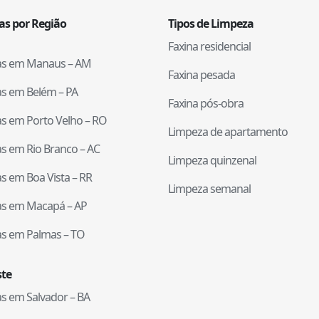
tas por Região
Tipos de Limpeza
Faxina residencial
tas em
Manaus
–
AM
Faxina pesada
tas em
Belém
–
PA
Faxina pós-obra
tas em
Porto Velho
–
RO
Limpeza de apartamento
tas em
Rio Branco
–
AC
Limpeza quinzenal
tas em
Boa Vista
–
RR
Limpeza semanal
tas em
Macapá
–
AP
tas em
Palmas
–
TO
te
tas em
Salvador
–
BA