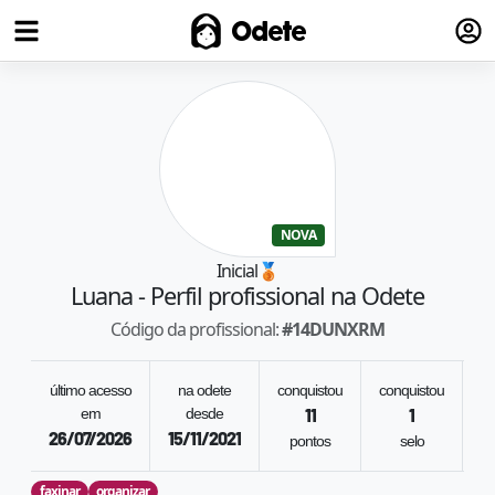
Fazer
Odete
NOVA
Inicial
🥉
Luana
- Perfil profissional na Odete
Código da profissional:
#
14DUNXRM
último acesso
na odete
conquistou
conquistou
re
em
desde
11
1
26/07/2026
15/11/2021
pontos
selo
o
faxinar
organizar