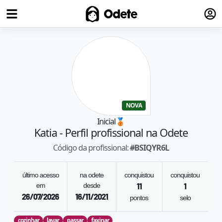
Fazer
Odete
NOVA
Inicial
🥉
Katia
- Perfil profissional na Odete
Código da profissional:
#
BSIQYR6L
último acesso
na odete
conquistou
conquistou
em
desde
11
1
26/07/2026
16/11/2021
pontos
selo
cozinhar
lavar
passar
faxinar