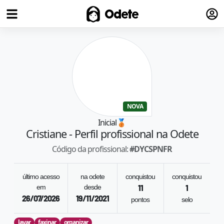
Fazer
Odete
NOVA
Inicial
🥉
Cristiane
- Perfil profissional na Odete
Código da profissional:
#
DYCSPNFR
último acesso
na odete
conquistou
conquistou
em
desde
11
1
26/07/2026
19/11/2021
pontos
selo
lavar
faxinar
organizar