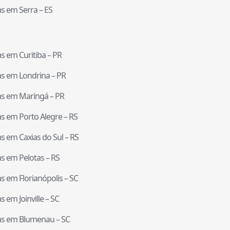
tas em
Serra
–
ES
tas em
Curitiba
–
PR
tas em
Londrina
–
PR
tas em
Maringá
–
PR
tas em
Porto Alegre
–
RS
tas em
Caxias do Sul
–
RS
tas em
Pelotas
–
RS
tas em
Florianópolis
–
SC
tas em
Joinville
–
SC
tas em
Blumenau
–
SC