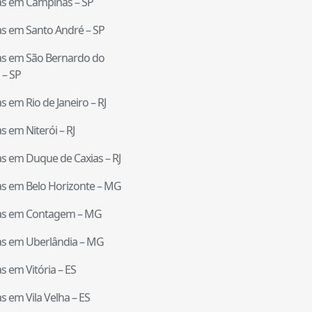
tas em
Campinas
–
SP
tas em
Santo André
–
SP
tas em
São Bernardo do
–
SP
tas em
Rio de Janeiro
–
RJ
tas em
Niterói
–
RJ
tas em
Duque de Caxias
–
RJ
tas em
Belo Horizonte
–
MG
tas em
Contagem
–
MG
tas em
Uberlândia
–
MG
tas em
Vitória
–
ES
tas em
Vila Velha
–
ES