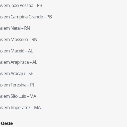
tas em
João Pessoa
–
PB
tas em
Campina Grande
–
PB
tas em
Natal
–
RN
tas em
Mossoró
–
RN
tas em
Maceió
–
AL
tas em
Arapiraca
–
AL
tas em
Aracaju
–
SE
tas em
Teresina
–
PI
tas em
São Luís
–
MA
tas em
Imperatriz
–
MA
-Oeste