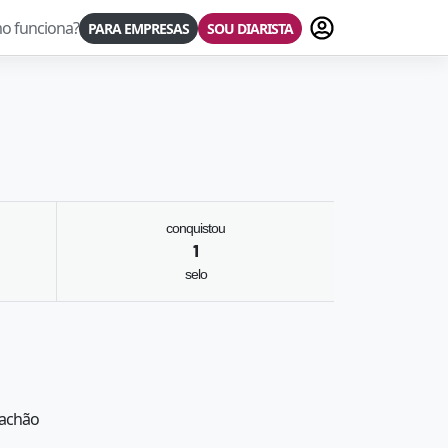
Fazer login
o funciona?
PARA EMPRESAS
SOU DIARISTA
conquistou
1
selo
iachão