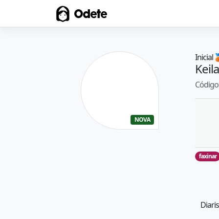
Odete
Inicial

Keila
Código 
NOVA
faxinar
Diari