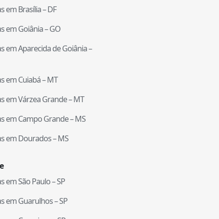
tas em
Brasília
–
DF
tas em
Goiânia
–
GO
tas em
Aparecida de Goiânia
–
tas em
Cuiabá
–
MT
tas em
Várzea Grande
–
MT
tas em
Campo Grande
–
MS
tas em
Dourados
–
MS
e
tas em
São Paulo
–
SP
tas em
Guarulhos
–
SP