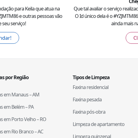
Che
ndação para
Keila
que atua na
Que tal avaliar o serviço realiz
ZJMTM86
e outras pessoas vão
O Id único dela é o #
YZJMTM86
 seu serviço!
ainda mais na
ndar!
Cl
tas por Região
Tipos de Limpeza
Faxina residencial
tas em
Manaus
–
AM
Faxina pesada
tas em
Belém
–
PA
Faxina pós-obra
tas em
Porto Velho
–
RO
Limpeza de apartamento
tas em
Rio Branco
–
AC
Limpeza quinzenal