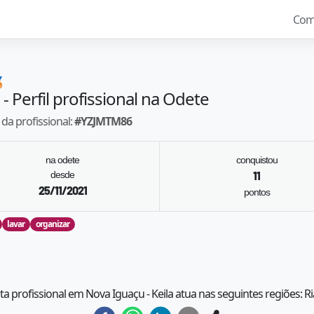
Com

- Perfil profissional na Odete
da profissional:
#
YZJMTM86
na odete
conquistou
desde
11
25/11/2021
pontos
lavar
organizar
sta profissional em Nova Iguaçu - Keila atua nas seguintes regiões: R