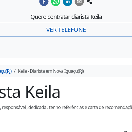
Quero contratar diarista
Keila
VER TELEFONE
açu
(
RJ
)
Keila
- Diarista em
Nova Iguaçu
(
RJ
)
ista
Keila
esponsável , dedicada . tenho referências e carta de recomendação