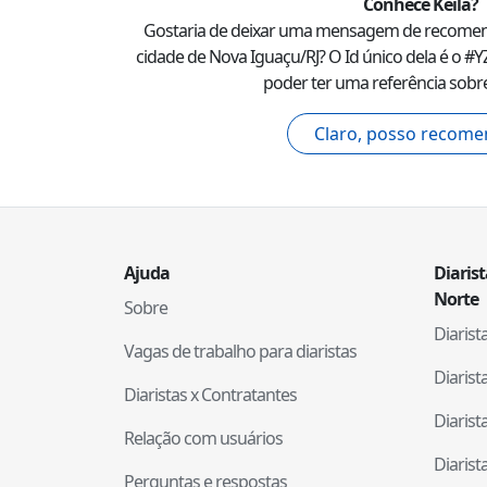
Conhece
Keila
?
Gostaria de deixar uma mensagem de recome
cidade de
Nova Iguaçu
/
RJ
? O Id único dela é o #
Y
poder ter uma referência sobre
Claro, posso recome
Ajuda
Diaris
Norte
Sobre
Diaris
Vagas de trabalho para diaristas
Diaris
Diaristas x Contratantes
Diaris
Relação com usuários
Diaris
Perguntas e respostas