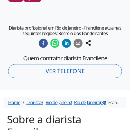
Diarista profissional em Rio de Janeiro - Francilene atua nas
seguintes regiões: Recreio dos Bandeirantes
Quero contratar diarista
Francilene
VER TELEFONE
Home
Diaristas
Rio de Janeiro
Rio de Janeiro
(
RJ
)
Francilene
-
Sobre a diarista