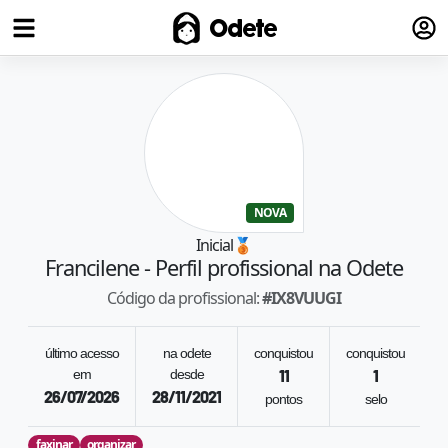
Fazer
Odete
NOVA
Inicial
🥉
Francilene
- Perfil profissional na Odete
Código da profissional:
#
IX8VUUGI
último acesso
na odete
conquistou
conquistou
em
desde
11
1
26/07/2026
28/11/2021
pontos
selo
faxinar
organizar