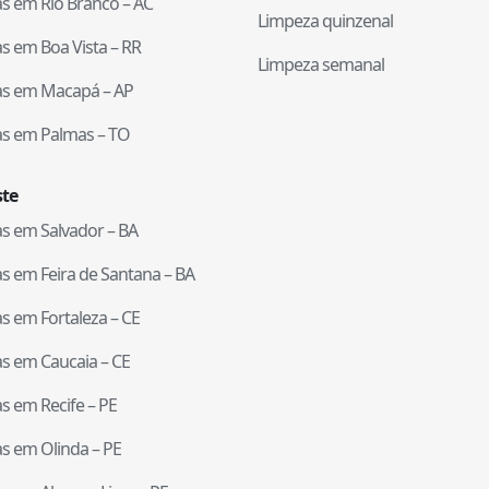
tas em
Rio Branco
–
AC
Limpeza quinzenal
tas em
Boa Vista
–
RR
Limpeza semanal
tas em
Macapá
–
AP
tas em
Palmas
–
TO
te
tas em
Salvador
–
BA
tas em
Feira de Santana
–
BA
tas em
Fortaleza
–
CE
tas em
Caucaia
–
CE
tas em
Recife
–
PE
tas em
Olinda
–
PE