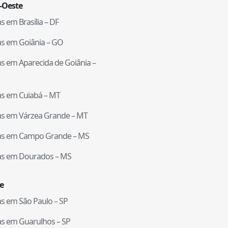
-Oeste
tas em
Brasília
–
DF
tas em
Goiânia
–
GO
tas em
Aparecida de Goiânia
–
tas em
Cuiabá
–
MT
tas em
Várzea Grande
–
MT
tas em
Campo Grande
–
MS
tas em
Dourados
–
MS
e
tas em
São Paulo
–
SP
tas em
Guarulhos
–
SP