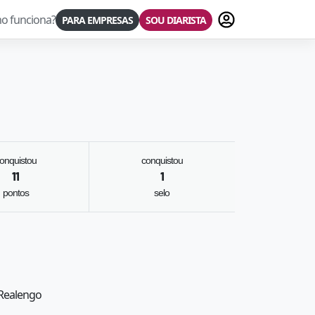
Fazer login
o funciona?
PARA EMPRESAS
SOU DIARISTA
onquistou
conquistou
11
1
pontos
selo
: Realengo