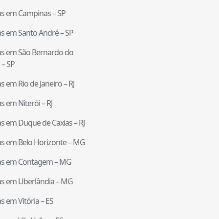
tas em
Campinas
–
SP
tas em
Santo André
–
SP
tas em
São Bernardo do
–
SP
tas em
Rio de Janeiro
–
RJ
tas em
Niterói
–
RJ
tas em
Duque de Caxias
–
RJ
tas em
Belo Horizonte
–
MG
tas em
Contagem
–
MG
tas em
Uberlândia
–
MG
tas em
Vitória
–
ES