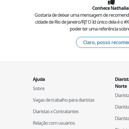
Conhece
Nathalia
Gostaria de deixar uma mensagem de recomen
cidade de
Rio de Janeiro
/
RJ
? O Id único dela é o #
X
poder ter uma referência sobre
Claro, posso recome
Ajuda
Diaris
Norte
Sobre
Diaris
Vagas de trabalho para diaristas
Diaris
Diaristas x Contratantes
Diaris
Relação com usuários