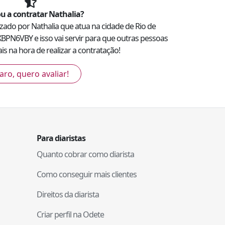
u a contratar
Nathalia
?
lizado por
Nathalia
que atua na cidade de
Rio de
XBPN6VBY
e isso vai servir para que outras pessoas
s na hora de realizar a contratação!
aro, quero avaliar!
Para diaristas
Quanto cobrar como diarista
Como conseguir mais clientes
Direitos da diarista
Criar perfil na Odete