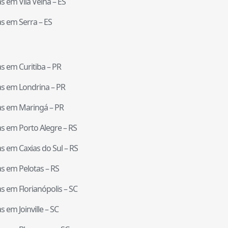
tas em
Vila Velha
–
ES
tas em
Serra
–
ES
tas em
Curitiba
–
PR
tas em
Londrina
–
PR
tas em
Maringá
–
PR
tas em
Porto Alegre
–
RS
tas em
Caxias do Sul
–
RS
tas em
Pelotas
–
RS
tas em
Florianópolis
–
SC
tas em
Joinville
–
SC