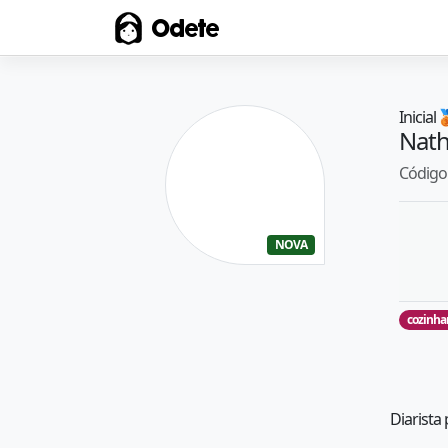
Odete
Inicial

Nath
Código 
NOVA
cozinha
Diarista 