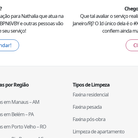
?
Chego
dação para
Nathalia
que atua na
Que tal avaliar o serviço rea
BPN6VBY
e outras pessoas vão
Janeiro
/
RJ
? O Id único dela é o #
 seu serviço!
confiem ainda mai
ndar!
Cl
tas por Região
Tipos de Limpeza
Faxina residencial
tas em
Manaus
–
AM
Faxina pesada
tas em
Belém
–
PA
Faxina pós-obra
tas em
Porto Velho
–
RO
Limpeza de apartamento