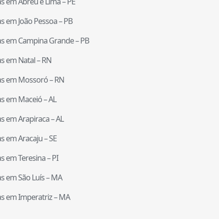
tas em
Abreu e Lima
–
PE
tas em
João Pessoa
–
PB
tas em
Campina Grande
–
PB
tas em
Natal
–
RN
tas em
Mossoró
–
RN
tas em
Maceió
–
AL
tas em
Arapiraca
–
AL
tas em
Aracaju
–
SE
tas em
Teresina
–
PI
tas em
São Luís
–
MA
tas em
Imperatriz
–
MA