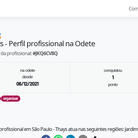
Com

s
- Perfil profissional na Odete
da profissional:
#
JKQ6CV8Q
na odete
conquistou
desde
1
06/12/2021
ponto
organizar
 profissional em São Paulo - Thays atua nas seguintes regiões: Jardim