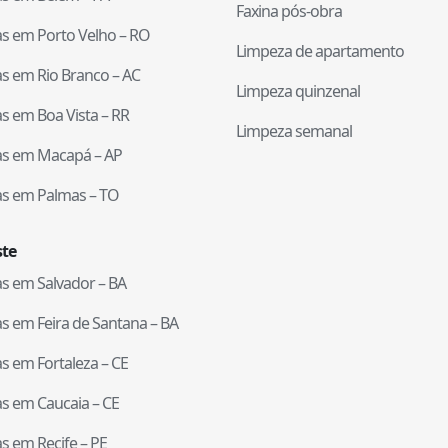
Faxina pós-obra
tas em
Porto Velho
–
RO
Limpeza de apartamento
tas em
Rio Branco
–
AC
Limpeza quinzenal
tas em
Boa Vista
–
RR
Limpeza semanal
tas em
Macapá
–
AP
tas em
Palmas
–
TO
te
tas em
Salvador
–
BA
tas em
Feira de Santana
–
BA
tas em
Fortaleza
–
CE
tas em
Caucaia
–
CE
tas em
Recife
–
PE