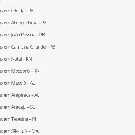
tas em
Olinda
–
PE
tas em
Abreu e Lima
–
PE
tas em
João Pessoa
–
PB
tas em
Campina Grande
–
PB
tas em
Natal
–
RN
tas em
Mossoró
–
RN
tas em
Maceió
–
AL
tas em
Arapiraca
–
AL
tas em
Aracaju
–
SE
tas em
Teresina
–
PI
tas em
São Luís
–
MA