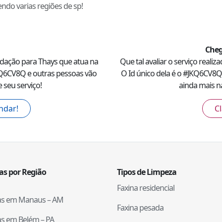
endo varias regiões de sp!
Cheg
ndação para
Thays
que atua na
Que tal avaliar o serviço realiz
Q6CV8Q
e outras pessoas vão
O Id único dela é o #
JKQ6CV8Q
 seu serviço!
ainda mais na
ndar!
Cl
tas por Região
Tipos de Limpeza
Faxina residencial
tas em
Manaus
–
AM
Faxina pesada
tas em
Belém
–
PA