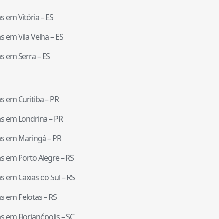
tas em
Vitória
–
ES
tas em
Vila Velha
–
ES
tas em
Serra
–
ES
tas em
Curitiba
–
PR
tas em
Londrina
–
PR
tas em
Maringá
–
PR
tas em
Porto Alegre
–
RS
tas em
Caxias do Sul
–
RS
tas em
Pelotas
–
RS
tas em
Florianópolis
–
SC