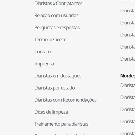
Diaristas x Contratantes
Diaris
Relação com usuários
Diaris
Perguntas e respostas
Diaris
Termo de aceite
Diaris
Contato
Diaris
Imprensa
Diaristas em destaques
Nordes
Diaris
Diaristas por estado
Diaris
Diaristas com Recomendações
Diaris
Dicas de limpeza
Diaris
Treinamento para diaristas
Diaris