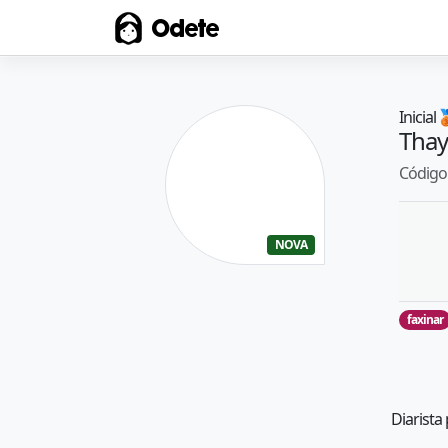
Odete
Inicial

Thay
Código 
NOVA
faxinar
Diarista