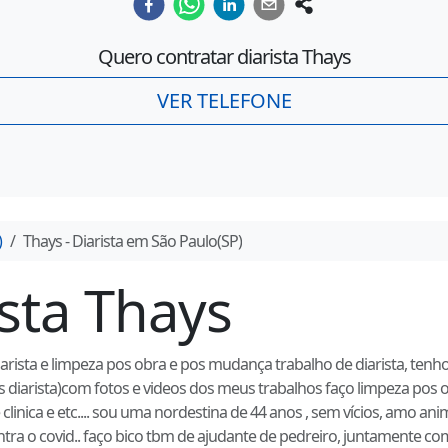
Quero contratar diarista
Thays
VER TELEFONE
)
Thays
- Diarista em
São Paulo
(
SP
)
ista
Thays
ista e limpeza pos obra e pos mudança trabalho de diarista, tenho 
s diarista)com fotos e videos dos meus trabalhos faço limpeza po
linica e etc.... sou uma nordestina de 44 anos , sem vícios, amo an
ontra o covid.. faço bico tbm de ajudante de pedreiro, juntamente 