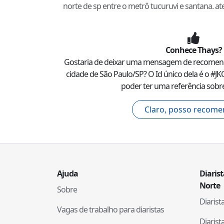
norte de sp entre o metrô tucuruvi e santana. at
Conhece
Thays
?
Gostaria de deixar uma mensagem de recome
cidade de
São Paulo
/
SP
? O Id único dela é o #
JK
poder ter uma referência sobre
Claro, posso recome
Ajuda
Diaris
Norte
Sobre
Diaris
Vagas de trabalho para diaristas
Diaris