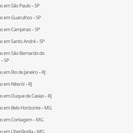
tas em
São Paulo
–
SP
tas em
Guarulhos
–
SP
tas em
Campinas
–
SP
tas em
Santo André
–
SP
tas em
São Bernardo do
–
SP
tas em
Rio de Janeiro
–
RJ
tas em
Niterói
–
RJ
tas em
Duque de Caxias
–
RJ
tas em
Belo Horizonte
–
MG
tas em
Contagem
–
MG
tas em
Uberlândia
–
MG