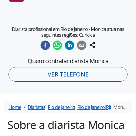
Diarista profissional em Rio de Janeiro - Monica atua nas
seguintes regiões: Curicica
Quero contratar diarista
Monica
VER TELEFONE
Home
Diaristas
Rio de Janeiro
Rio de Janeiro
(
RJ
)
Monica
- D
Sobre a diarista
Monica