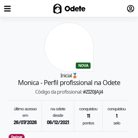
Fazer
Odete
NOVA
Inicial
🥉
Monica
- Perfil profissional na Odete
Código da profissional:
#
ZIZ0JAJ4
último acesso
na odete
conquistou
conquistou
em
desde
11
1
26/07/2026
06/12/2021
pontos
selo
faxinar