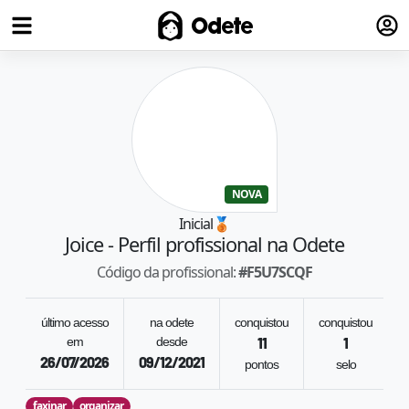
Fazer
Odete
NOVA
Inicial
🥉
Joice
- Perfil profissional na Odete
Código da profissional:
#
F5U7SCQF
último acesso
na odete
conquistou
conquistou
em
desde
11
1
26/07/2026
09/12/2021
pontos
selo
faxinar
organizar