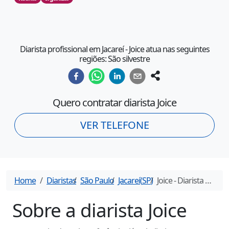
Diarista profissional em Jacareí - Joice atua nas seguintes
regiões: São silvestre
Quero contratar diarista
Joice
VER TELEFONE
Home
Diaristas
São Paulo
Jacareí
(
SP
)
Joice
- Diarista em
Jac
Sobre a diarista
Joice