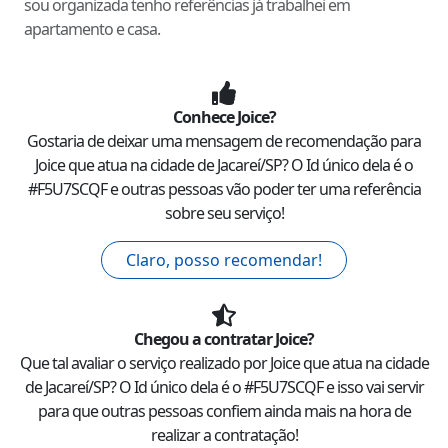
sou organizada tenho referências já trabalhei em
apartamento e casa.
Conhece
Joice
?
Gostaria de deixar uma mensagem de recomendação para
Joice
que atua na cidade de
Jacareí
/
SP
? O Id único dela é o
#
F5U7SCQF
e outras pessoas vão poder ter uma referência
sobre seu serviço!
Claro, posso recomendar!
Chegou a contratar
Joice
?
Que tal avaliar o serviço realizado por
Joice
que atua na cidade
de
Jacareí
/
SP
? O Id único dela é o #
F5U7SCQF
e isso vai servir
para que outras pessoas confiem ainda mais na hora de
realizar a contratação!