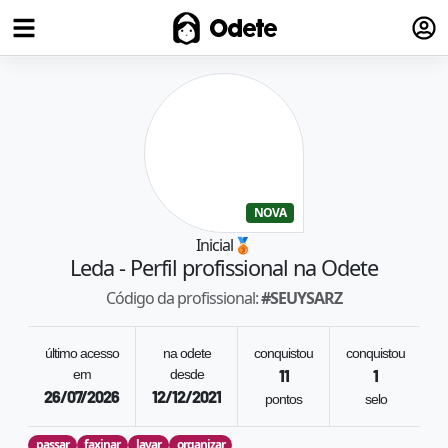
Fazer
Odete
NOVA
Inicial
🥉
Leda
- Perfil profissional na Odete
Código da profissional:
#
SEUYSARZ
último acesso
na odete
conquistou
conquistou
em
desde
11
1
26/07/2026
12/12/2021
pontos
selo
passar
faxinar
lavar
organizar