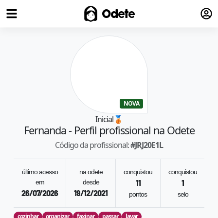
Fazer
Odete
NOVA
Inicial
🥉
Fernanda
- Perfil profissional na Odete
Código da profissional:
#
JRJ20E1L
último acesso
na odete
conquistou
conquistou
em
desde
11
1
26/07/2026
19/12/2021
pontos
selo
cozinhar
organizar
faxinar
passar
lavar