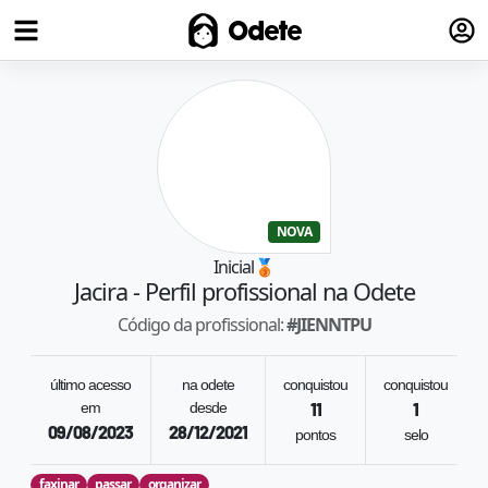
Fazer
Odete
NOVA
Inicial
🥉
Jacira
- Perfil profissional na Odete
Código da profissional:
#
JIENNTPU
último acesso
na odete
conquistou
conquistou
em
desde
11
1
09/08/2023
28/12/2021
pontos
selo
faxinar
passar
organizar