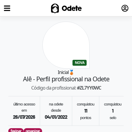
Fazer
Odete
NOVA
Inicial
🥉
Alê
- Perfil profissional na Odete
Código da profissional:
#
ZL7YY0WC
último acesso
na odete
conquistou
conquistou
em
desde
11
1
26/07/2026
04/01/2022
pontos
selo
faxinar
organizar