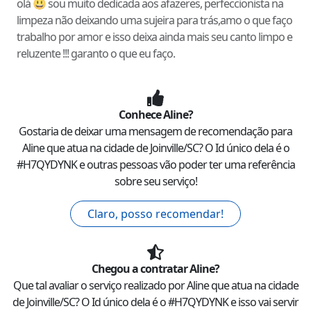
olá 😃 sou muito dedicada aos afazeres, perfeccionista na
limpeza não deixando uma sujeira para trás,amo o que faço
trabalho por amor e isso deixa ainda mais seu canto limpo e
reluzente !!! garanto o que eu faço.
Conhece
Aline
?
Gostaria de deixar uma mensagem de recomendação para
Aline
que atua na cidade de
Joinville
/
SC
? O Id único dela é o
#
H7QYDYNK
e outras pessoas vão poder ter uma referência
sobre seu serviço!
Claro, posso recomendar!
Chegou a contratar
Aline
?
Que tal avaliar o serviço realizado por
Aline
que atua na cidade
de
Joinville
/
SC
? O Id único dela é o #
H7QYDYNK
e isso vai servir