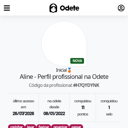
Fazer
Odete
NOVA
Inicial
🥉
Aline
- Perfil profissional na Odete
Código da profissional:
#
H7QYDYNK
último acesso
na odete
conquistou
conquistou
em
desde
11
1
26/07/2026
08/01/2022
pontos
selo
cozinhar
lavar
faxinar
organizar
passar