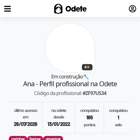
Fazer
Odete
4
★
Em construção
🔧
Ana
- Perfil profissional na Odete
Código da profissional:
#
ZF97US34
último acesso
na odete
conquistou
conquistou
em
desde
165
1
26/07/2026
13/01/2022
pontos
selo
r
cozinhar
faxinar
organizar