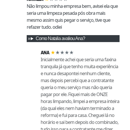
Não limpou minha empresa bem, avisei ela que 
seria uma limpeza pesada pós obra mais 
mesmo assim quis pegar o serviço, tive que 
refazer tudo. odiei
Como
Natalia
avaliou
Ana
?
★
★
★
★
★
ANA
Inicialmente achei que seria uma faxina
tranquila já que tenho muita experiência
e nunca desapontei nenhum cliente,
mas depois percebi que a contratante
queria o meu serviço mas não queria
pagar por ele. Fiquei mais de ONZE
horas limpando, limpei a empresa inteira
(da qual eles nem haviam terminado a
reforma) e fui para casa. Cheguei lá no
horário e sai bem depois do combinado,
tudo isso para a contratante me dizer