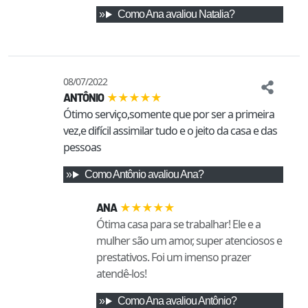
Como
Ana
avaliou
Natalia
?
08/07/2022
★
★
★
★
★
ANTÔNIO
Ótimo serviço,somente que por ser a primeira 
vez,e difícil assimilar tudo e o jeito da casa e das 
pessoas
Como
Antônio
avaliou
Ana
?
★
★
★
★
★
ANA
Ótima casa para se trabalhar! Ele e a
mulher são um amor, super atenciosos e
prestativos. Foi um imenso prazer
atendê-los!
Como
Ana
avaliou
Antônio
?