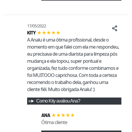
17/05/2022
★
★
★
★
★
KITY
A Analu é uma ótima profissional, desde o 
momento em que falei com ela me respondeu, 
eu precisava de uma diarista para limpeza pós 
mudança e ela topou, super pontual e 
organizada, fez tudo conforme combinamos e 
foi MUITOOO caprichosa. Com toda a certeza 
recomendo o trabalho dela, ganhou uma 
cliente fiél. Muito obrigada Analu! :)
Como
Kity
avaliou
Ana
?
★
★
★
★
★
ANA
Ótima cliente