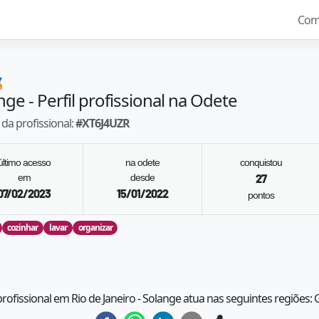
Com

nge
- Perfil profissional na Odete
da profissional:
#
XT6J4UZR
último acesso
na odete
conquistou
em
desde
27
07/02/2023
15/01/2022
pontos
cozinhar
lavar
organizar
profissional em Rio de Janeiro - Solange atua nas seguintes regiões: