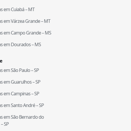
tas em
Cuiabá
–
MT
tas em
Várzea Grande
–
MT
tas em
Campo Grande
–
MS
tas em
Dourados
–
MS
e
tas em
São Paulo
–
SP
tas em
Guarulhos
–
SP
tas em
Campinas
–
SP
tas em
Santo André
–
SP
tas em
São Bernardo do
–
SP