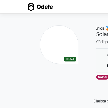
Odete
Inicial

Sola
Código 
NOVA
faxinar
Diarista 