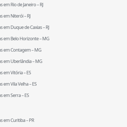
tas em
Rio de Janeiro
–
RJ
tas em
Niterói
–
RJ
tas em
Duque de Caxias
–
RJ
tas em
Belo Horizonte
–
MG
tas em
Contagem
–
MG
tas em
Uberlândia
–
MG
tas em
Vitória
–
ES
tas em
Vila Velha
–
ES
tas em
Serra
–
ES
tas em
Curitiba
–
PR