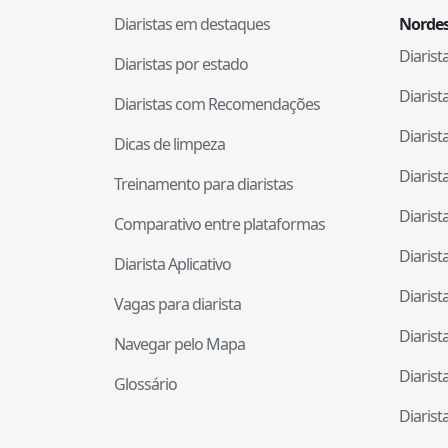
Diaristas em destaques
Nordes
Diaris
Diaristas por estado
Diaris
Diaristas com Recomendações
Diaris
Dicas de limpeza
Diaris
Treinamento para diaristas
Diaris
Comparativo entre plataformas
Diaris
Diarista Aplicativo
Diaris
Vagas para diarista
Diaris
Navegar pelo Mapa
Diaris
Glossário
Diaris