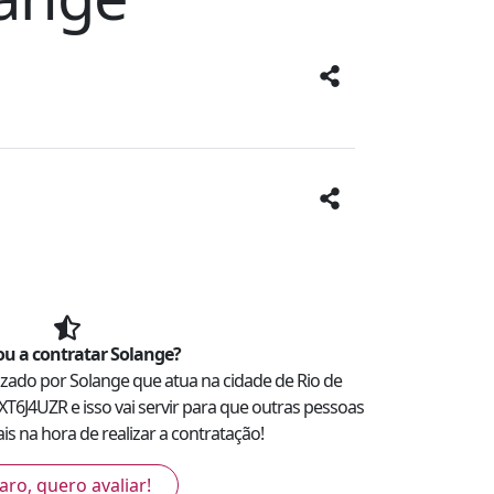
u a contratar
Solange
?
lizado por
Solange
que atua na cidade de
Rio de
XT6J4UZR
e isso vai servir para que outras pessoas
s na hora de realizar a contratação!
aro, quero avaliar!