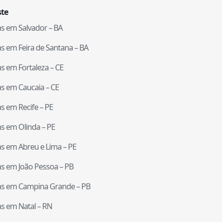
te
tas em
Salvador
–
BA
tas em
Feira de Santana
–
BA
tas em
Fortaleza
–
CE
tas em
Caucaia
–
CE
tas em
Recife
–
PE
tas em
Olinda
–
PE
tas em
Abreu e Lima
–
PE
tas em
João Pessoa
–
PB
tas em
Campina Grande
–
PB
tas em
Natal
–
RN