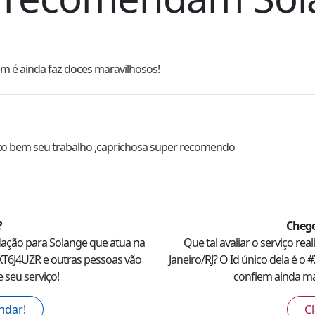
 é ainda faz doces maravilhosos! 
to bem seu trabalho ,caprichosa super recomendo 
?
Chego
dação para
Solange
que atua na
Que tal avaliar o serviço rea
XT6J4UZR
e outras pessoas vão
Janeiro
/
RJ
? O Id único dela é o #
 seu serviço!
confiem ainda mai
ndar!
Cl