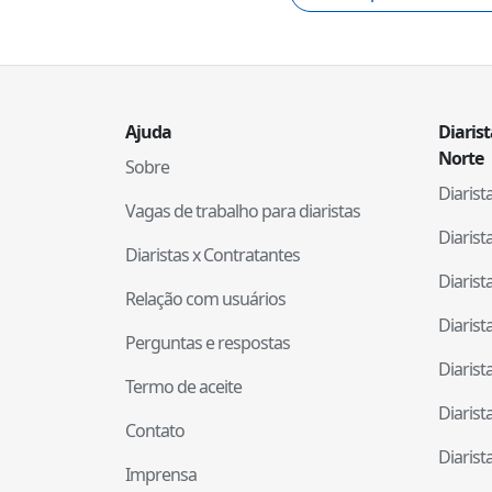
Ajuda
Diaris
Norte
Sobre
Diaris
Vagas de trabalho para diaristas
Diaris
Diaristas x Contratantes
Diaris
Relação com usuários
Diaris
Perguntas e respostas
Diaris
Termo de aceite
Diaris
Contato
Diaris
Imprensa