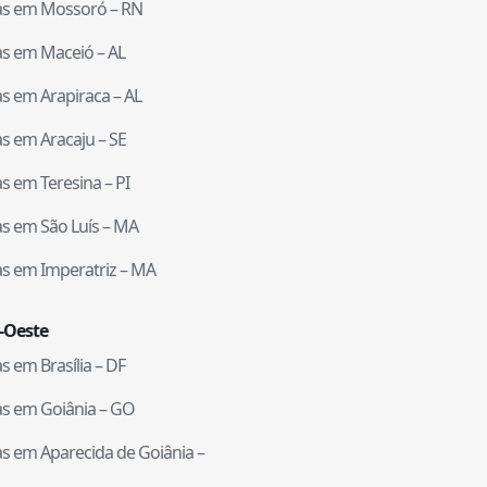
tas em
Mossoró
–
RN
tas em
Maceió
–
AL
tas em
Arapiraca
–
AL
tas em
Aracaju
–
SE
tas em
Teresina
–
PI
tas em
São Luís
–
MA
tas em
Imperatriz
–
MA
-Oeste
tas em
Brasília
–
DF
tas em
Goiânia
–
GO
tas em
Aparecida de Goiânia
–