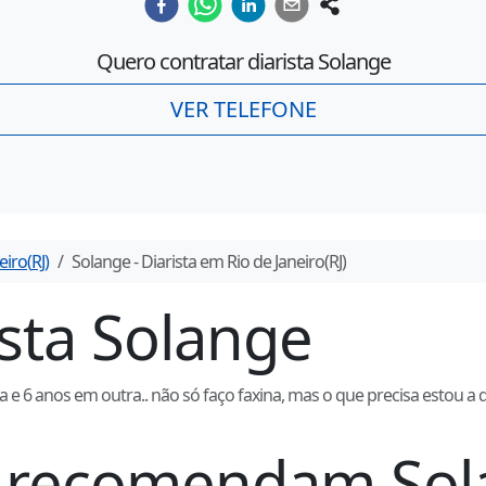
Quero contratar diarista
Solange
VER TELEFONE
eiro
(
RJ
)
Solange
- Diarista em
Rio de Janeiro
(
RJ
)
ista
Solange
e 6 anos em outra.. não só faço faxina, mas o que precisa estou a 
ue recomendam
Sol