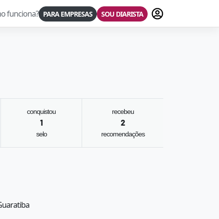
Fazer login
o funciona?
PARA EMPRESAS
SOU DIARISTA
conquistou
recebeu
1
2
selo
recomendações
 Guaratiba