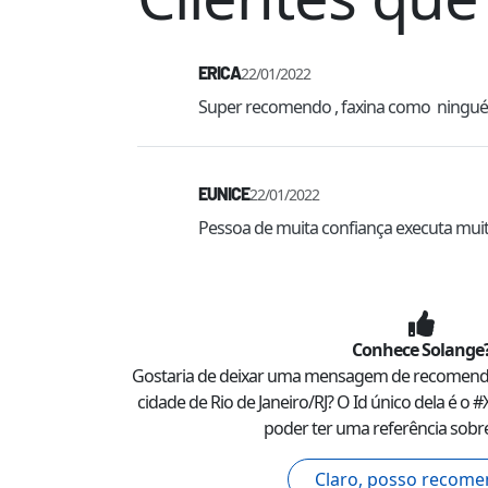
ERICA
22/01/2022
Super recomendo , faxina como  ninguém
EUNICE
22/01/2022
Pessoa de muita confiança executa mui
Conhece
Solange
Gostaria de deixar uma mensagem de recomen
cidade de
Rio de Janeiro
/
RJ
? O Id único dela é o #
poder ter uma referência sobre
Claro, posso recome