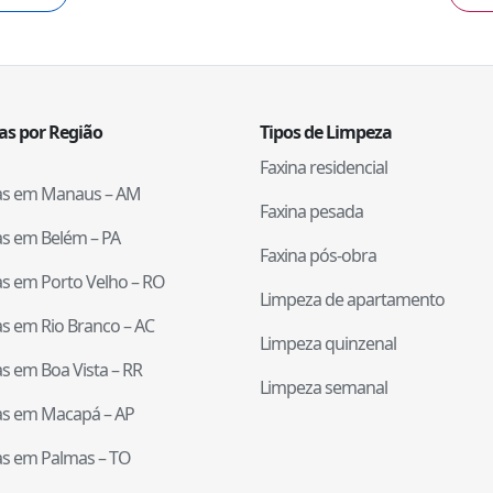
tas por Região
Tipos de Limpeza
Faxina residencial
tas em
Manaus
–
AM
Faxina pesada
tas em
Belém
–
PA
Faxina pós-obra
tas em
Porto Velho
–
RO
Limpeza de apartamento
tas em
Rio Branco
–
AC
Limpeza quinzenal
tas em
Boa Vista
–
RR
Limpeza semanal
tas em
Macapá
–
AP
tas em
Palmas
–
TO