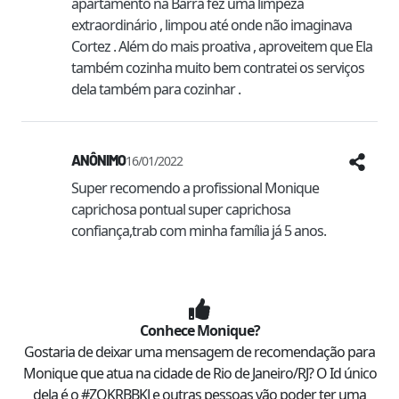
apartamento na Barra fez uma limpeza 
extraordinário , limpou até onde não imaginava 
Cortez . Além do mais proativa , aproveitem que Ela 
também cozinha muito bem contratei os serviços 
dela também para cozinhar .
ANÔNIMO
16/01/2022
Super recomendo a profissional Monique 
caprichosa pontual super caprichosa 
confiança,trab com minha família já 5 anos.
Conhece
Monique
?
Gostaria de deixar uma mensagem de recomendação para
Monique
que atua na cidade de
Rio de Janeiro
/
RJ
? O Id único
dela é o #
ZOKRBBKJ
e outras pessoas vão poder ter uma