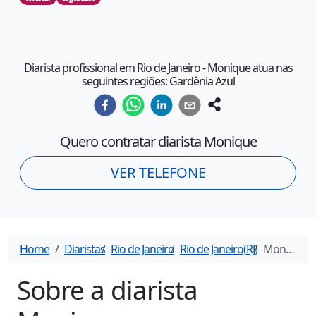
Diarista profissional em Rio de Janeiro - Monique atua nas
seguintes regiões: Gardênia Azul
Quero contratar diarista
Monique
VER TELEFONE
Home
Diaristas
Rio de Janeiro
Rio de Janeiro
(
RJ
)
Monique
- 
Sobre a diarista