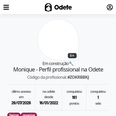
Fazer
Odete
5
★
Em construção
🔧
Monique
- Perfil profissional na Odete
Código da profissional:
#
ZOKRBBKJ
último acesso
na odete
conquistou
conquistou
em
desde
161
1
26/07/2026
16/01/2022
pontos
selo
r
faxinar
organizar