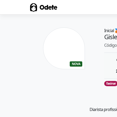
Odete
Inicial

Gisl
Código 
NOVA
faxinar
Diarista profiss