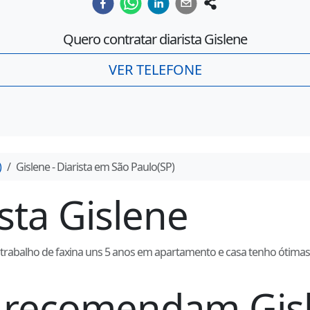
Quero contratar diarista
Gislene
VER TELEFONE
)
Gislene
- Diarista em
São Paulo
(
SP
)
ista
Gislene
abalho de faxina uns 5 anos em apartamento e casa tenho ótimas 
ue recomendam
Gis