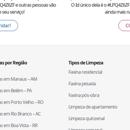
Q4Z6ZF
e outras pessoas vão
O Id único dela é o #
LPQ4Z6ZF
 seu serviço!
ainda mais na
ndar!
Cl
tas por Região
Tipos de Limpeza
Faxina residencial
tas em
Manaus
–
AM
Faxina pesada
tas em
Belém
–
PA
Faxina pós-obra
tas em
Porto Velho
–
RO
Limpeza de apartamento
tas em
Rio Branco
–
AC
Limpeza quinzenal
tas em
Boa Vista
–
RR