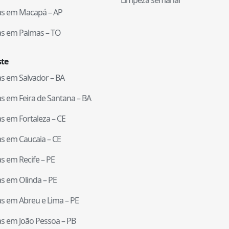
Limpeza semanal
tas em
Macapá
–
AP
tas em
Palmas
–
TO
te
tas em
Salvador
–
BA
tas em
Feira de Santana
–
BA
tas em
Fortaleza
–
CE
tas em
Caucaia
–
CE
tas em
Recife
–
PE
tas em
Olinda
–
PE
tas em
Abreu e Lima
–
PE
tas em
João Pessoa
–
PB