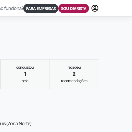
Fazer login
o funciona?
PARA EMPRESAS
SOU DIARISTA
conquistou
recebeu
1
2
selo
recomendações
Luis (Zona Norte)