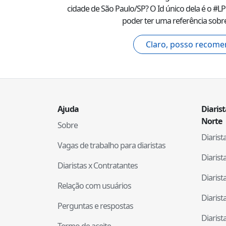
cidade de
São Paulo
/
SP
? O Id único dela é o #
LP
poder ter uma referência sobre
Claro, posso recome
Ajuda
Diaris
Norte
Sobre
Diaris
Vagas de trabalho para diaristas
Diaris
Diaristas x Contratantes
Diaris
Relação com usuários
Diaris
Perguntas e respostas
Diaris