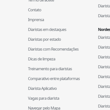
Termo de aceite
Diaris
Contato
Diaris
Imprensa
Diaristas em destaques
Nordes
Diaris
Diaristas por estado
Diaris
Diaristas com Recomendações
Diaris
Dicas de limpeza
Diaris
Treinamento para diaristas
Diaris
Comparativo entre plataformas
Diaris
Diarista Aplicativo
Diaris
Vagas para diarista
Diaris
Navegar pelo Mapa