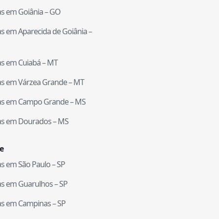
tas em
Goiânia
–
GO
tas em
Aparecida de Goiânia
–
tas em
Cuiabá
–
MT
tas em
Várzea Grande
–
MT
tas em
Campo Grande
–
MS
tas em
Dourados
–
MS
e
tas em
São Paulo
–
SP
tas em
Guarulhos
–
SP
tas em
Campinas
–
SP