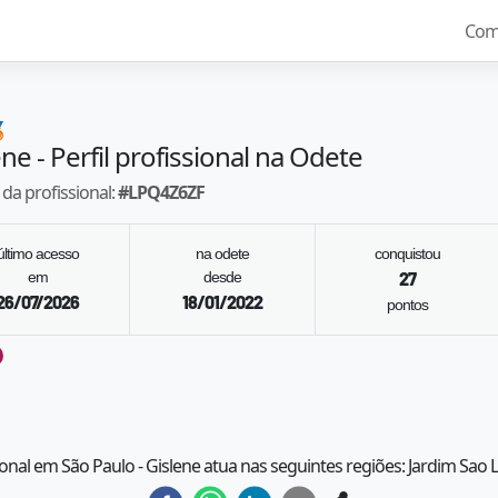
Com

ene
- Perfil profissional na Odete
da profissional:
#
LPQ4Z6ZF
último acesso
na odete
conquistou
em
desde
27
26/07/2026
18/01/2022
pontos
ional em São Paulo - Gislene atua nas seguintes regiões: Jardim Sao 