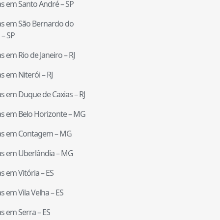
tas em
Santo André
–
SP
tas em
São Bernardo do
–
SP
tas em
Rio de Janeiro
–
RJ
tas em
Niterói
–
RJ
tas em
Duque de Caxias
–
RJ
tas em
Belo Horizonte
–
MG
tas em
Contagem
–
MG
tas em
Uberlândia
–
MG
tas em
Vitória
–
ES
tas em
Vila Velha
–
ES
tas em
Serra
–
ES