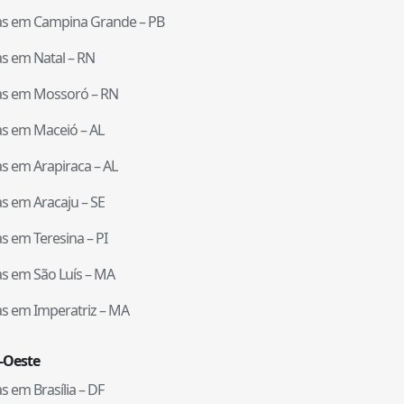
tas em
Campina Grande
–
PB
tas em
Natal
–
RN
tas em
Mossoró
–
RN
tas em
Maceió
–
AL
tas em
Arapiraca
–
AL
tas em
Aracaju
–
SE
tas em
Teresina
–
PI
tas em
São Luís
–
MA
tas em
Imperatriz
–
MA
-Oeste
tas em
Brasília
–
DF