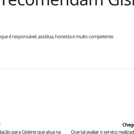
l que é responsável, assídua, honesta e muito competente.

?
Cheg
dação para
Gislene
que atua na
Que tal avaliar o serviço realiz