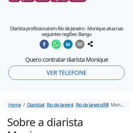
Diarista profissional em Rio de Janeiro - Monique atua nas
seguintes regiões: Bangu
Quero contratar diarista
Monique
VER TELEFONE
Home
Diaristas
Rio de Janeiro
Rio de Janeiro
(
RJ
)
Monique
- 
Sobre a diarista