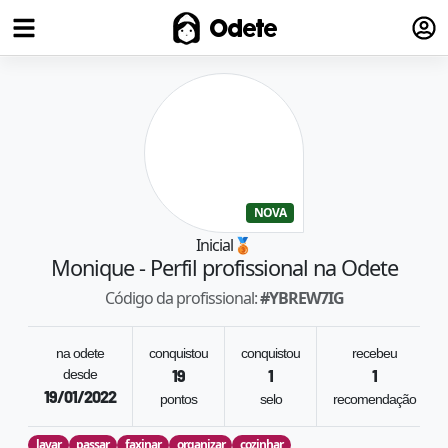
Fazer
Odete
NOVA
Inicial
🥉
Monique
- Perfil profissional na Odete
Código da profissional:
#
YBREW7IG
na odete
conquistou
conquistou
recebeu
desde
19
1
1
19/01/2022
pontos
selo
recomendação
lavar
passar
faxinar
organizar
cozinhar