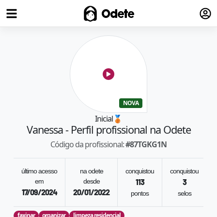
Fazer
Odete
NOVA
Inicial
🥉
Vanessa
- Perfil profissional na Odete
Código da profissional:
#
87TGKG1N
último acesso
na odete
conquistou
conquistou
em
desde
113
3
17/09/2024
20/01/2022
pontos
selos
faxinar
organizar
limpeza residencial