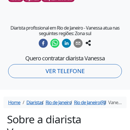
Diarista profissional em Rio de Janeiro - Vanessa atua nas
seguintes regiões: Zona sul
Quero contratar diarista
Vanessa
VER TELEFONE
Home
Diaristas
Rio de Janeiro
Rio de Janeiro
(
RJ
)
Vanessa
- 
Sobre a diarista