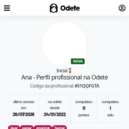
Fazer
Odete
NOVA
Inicial
🥉
Ana
- Perfil profissional na Odete
Código da profissional:
#
S1QQFGTA
último acesso
na odete
conquistou
conquistou
em
desde
11
1
26/07/2026
24/01/2022
pontos
selo
lavar
passar
organizar
faxinar