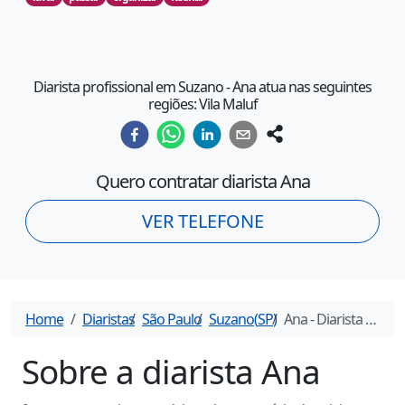
Diarista profissional em Suzano - Ana atua nas seguintes
regiões: Vila Maluf
Quero contratar diarista
Ana
VER TELEFONE
Home
Diaristas
São Paulo
Suzano
(
SP
)
Ana
- Diarista em
Su
Sobre a diarista
Ana