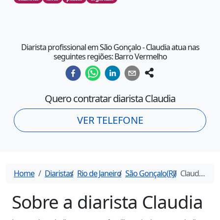
Diarista profissional em São Gonçalo - Claudia atua nas
seguintes regiões: Barro Vermelho
Quero contratar diarista
Claudia
VER TELEFONE
Home
Diaristas
Rio de Janeiro
São Gonçalo
(
RJ
)
Claudia
- Di
Sobre a diarista
Claudia