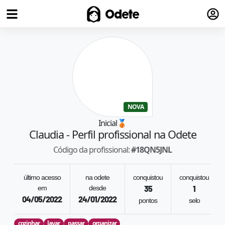
Fazer
Odete
NOVA
Inicial
🥉
Claudia
- Perfil profissional na Odete
Código da profissional:
#
18QN5JNL
último acesso
na odete
conquistou
conquistou
em
desde
35
1
04/05/2022
24/01/2022
pontos
selo
cozinhar
lavar
passar
organizar