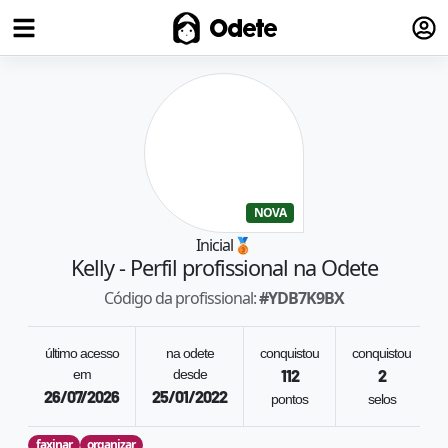
Fazer
Odete
NOVA
Inicial
🥉
Kelly
- Perfil profissional na Odete
Código da profissional:
#
YDB7K9BX
último acesso
na odete
conquistou
conquistou
em
desde
112
2
26/07/2026
25/01/2022
pontos
selos
faxinar
organizar