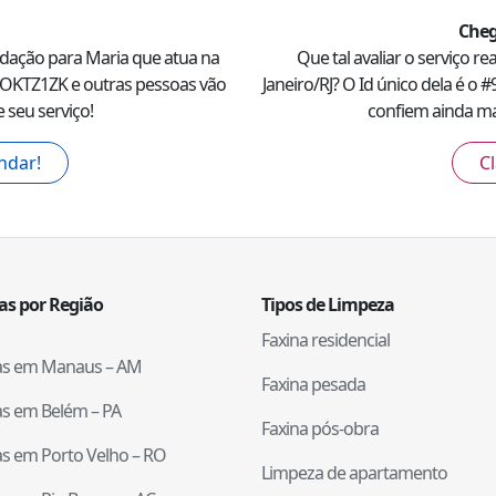
Cheg
ndação para
Maria
que atua na
Que tal avaliar o serviço re
OKTZ1ZK
e outras pessoas vão
Janeiro
/
RJ
? O Id único dela é o #
 seu serviço!
confiem ainda mai
ndar!
Cl
tas por Região
Tipos de Limpeza
Faxina residencial
tas em
Manaus
–
AM
Faxina pesada
tas em
Belém
–
PA
Faxina pós-obra
tas em
Porto Velho
–
RO
Limpeza de apartamento