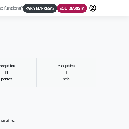
Fazer login
o funciona?
PARA EMPRESAS
SOU DIARISTA
onquistou
conquistou
11
1
pontos
selo
Guaratiba