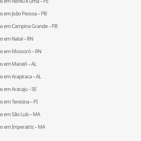
tas em
Abreu e Lima
–
PE
tas em
João Pessoa
–
PB
tas em
Campina Grande
–
PB
tas em
Natal
–
RN
tas em
Mossoró
–
RN
tas em
Maceió
–
AL
tas em
Arapiraca
–
AL
tas em
Aracaju
–
SE
tas em
Teresina
–
PI
tas em
São Luís
–
MA
tas em
Imperatriz
–
MA