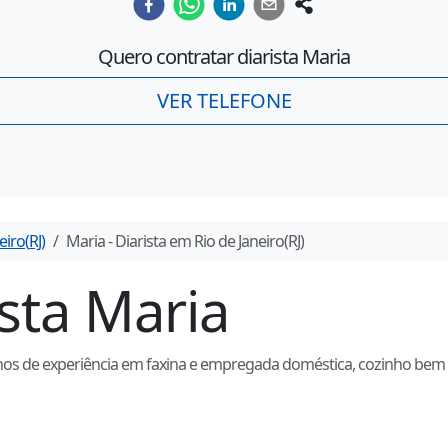
Quero contratar diarista
Maria
VER TELEFONE
eiro
(
RJ
)
Maria
- Diarista em
Rio de Janeiro
(
RJ
)
ista
Maria
anos de experiência em faxina e empregada doméstica, cozinho bem e