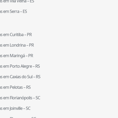
tas em
Vila Velha
–
ES
tas em
Serra
–
ES
tas em
Curitiba
–
PR
tas em
Londrina
–
PR
tas em
Maringá
–
PR
tas em
Porto Alegre
–
RS
tas em
Caxias do Sul
–
RS
tas em
Pelotas
–
RS
tas em
Florianópolis
–
SC
tas em
Joinville
–
SC