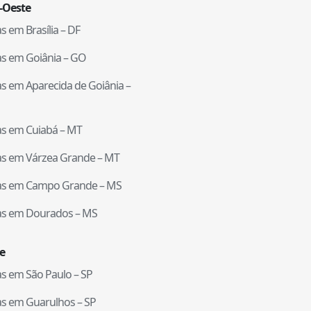
-Oeste
tas em
Brasília
–
DF
tas em
Goiânia
–
GO
tas em
Aparecida de Goiânia
–
tas em
Cuiabá
–
MT
tas em
Várzea Grande
–
MT
tas em
Campo Grande
–
MS
tas em
Dourados
–
MS
e
tas em
São Paulo
–
SP
tas em
Guarulhos
–
SP