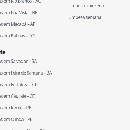
tas em
Rio Branco
–
AC
Limpeza quinzenal
tas em
Boa Vista
–
RR
Limpeza semanal
tas em
Macapá
–
AP
tas em
Palmas
–
TO
te
tas em
Salvador
–
BA
tas em
Feira de Santana
–
BA
tas em
Fortaleza
–
CE
tas em
Caucaia
–
CE
tas em
Recife
–
PE
tas em
Olinda
–
PE