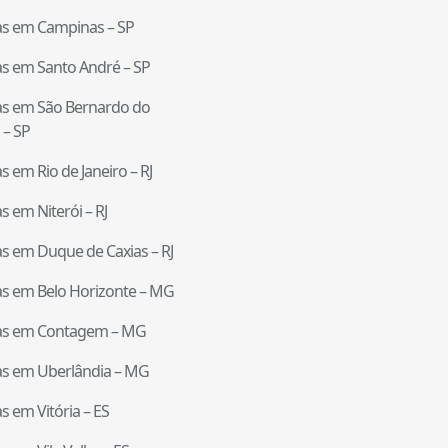
tas em
Campinas
–
SP
tas em
Santo André
–
SP
tas em
São Bernardo do
–
SP
tas em
Rio de Janeiro
–
RJ
tas em
Niterói
–
RJ
tas em
Duque de Caxias
–
RJ
tas em
Belo Horizonte
–
MG
tas em
Contagem
–
MG
tas em
Uberlândia
–
MG
tas em
Vitória
–
ES