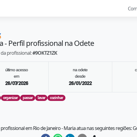
Com

a
- Perfil profissional na Odete
da profissional:
#
9OKTZ1ZK
último acesso
na odete
c
em
desde
26/07/2026
26/01/2022
organizar
passar
lavar
cozinhar
 profissional em Rio de Janeiro - Maria atua nas seguintes regiões: 