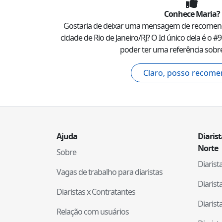
Conhece
Maria
?
Gostaria de deixar uma mensagem de recome
cidade de
Rio de Janeiro
/
RJ
? O Id único dela é o #
9
poder ter uma referência sobre
Claro, posso recome
Ajuda
Diaris
Norte
Sobre
Diaris
Vagas de trabalho para diaristas
Diaris
Diaristas x Contratantes
Diaris
Relação com usuários