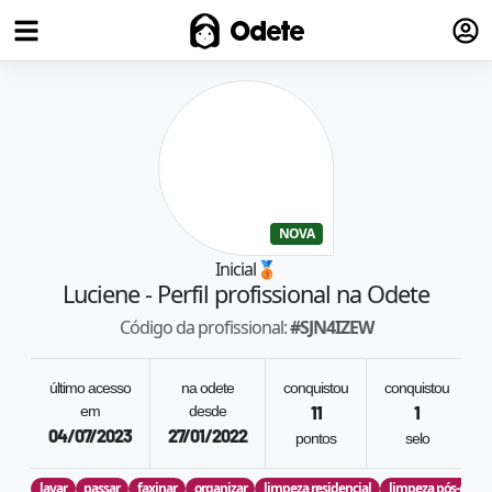
Fazer
Odete
NOVA
Inicial
🥉
Luciene
- Perfil profissional na Odete
Código da profissional:
#
SJN4IZEW
último acesso
na odete
conquistou
conquistou
em
desde
11
1
04/07/2023
27/01/2022
pontos
selo
lavar
passar
faxinar
organizar
limpeza residencial
limpeza pós-obra