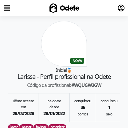
Fazer
Odete
NOVA
Inicial
🥉
Larissa
- Perfil profissional na Odete
Código da profissional:
#
WQUGW3GW
último acesso
na odete
conquistou
conquistou
em
desde
35
1
26/07/2026
28/01/2022
pontos
selo
lavar
passar
faxinar
organizar