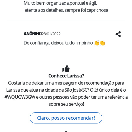
Muito bem organizada,pontual e ágil.

 atenta aos detalhes, sempre foi caprichosa
ANÔNIMO
28/01/2022
De confiança, deixou tudo limpinho 👏👏
Conhece
Larissa
?
Gostaria de deixar uma mensagem de recomendação para
Larissa
que atua na cidade de
São José
/
SC
? O Id único dela é o
#
WQUGW3GW
e outras pessoas vão poder ter uma referência
sobre seu serviço!
Claro, posso recomendar!