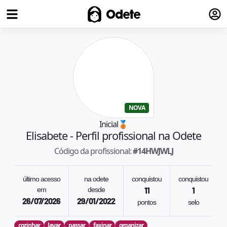
Fazer
Odete
NOVA
Inicial
🥉
Elisabete
- Perfil profissional na Odete
Código da profissional:
#
14HWJWLJ
último acesso
na odete
conquistou
conquistou
em
desde
11
1
26/07/2026
29/01/2022
pontos
selo
cozinhar
lavar
passar
faxinar
organizar