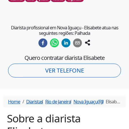
Diarista profissional em Nova Iguaçu - Elisabete atua nas
seguintes regiões: Palhada
Quero contratar diarista
Elisabete
VER TELEFONE
Home
Diaristas
Rio de Janeiro
Nova Iguaçu
(
RJ
)
Elisabete
- D
Sobre a diarista