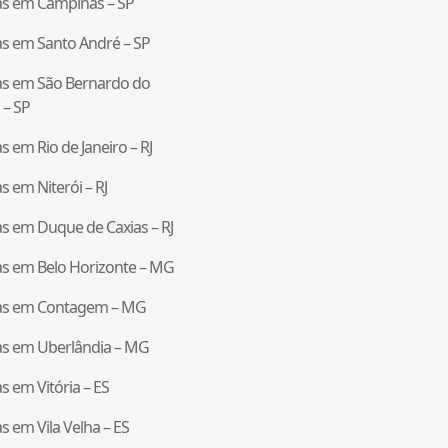
tas em
Campinas
–
SP
tas em
Santo André
–
SP
tas em
São Bernardo do
–
SP
tas em
Rio de Janeiro
–
RJ
tas em
Niterói
–
RJ
tas em
Duque de Caxias
–
RJ
tas em
Belo Horizonte
–
MG
tas em
Contagem
–
MG
tas em
Uberlândia
–
MG
tas em
Vitória
–
ES
tas em
Vila Velha
–
ES