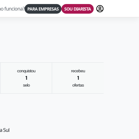
Fazer login
o funciona?
PARA EMPRESAS
SOU DIARISTA
conquistou
recebeu
1
1
selo
ofertas
a Sul