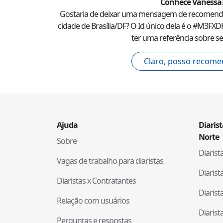
Conhece
Vanessa
Gostaria de deixar uma mensagem de recomend
cidade de
Brasília
/
DF
? O Id único dela é o #
M3FXD
ter uma referência sobre se
Claro, posso recome
Ajuda
Diaris
Norte
Sobre
Diaris
Vagas de trabalho para diaristas
Diaris
Diaristas x Contratantes
Diaris
Relação com usuários
Diaris
Perguntas e respostas