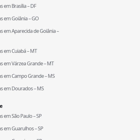
tas em
Brasília
–
DF
tas em
Goiânia
–
GO
tas em
Aparecida de Goiânia
–
tas em
Cuiabá
–
MT
tas em
Várzea Grande
–
MT
tas em
Campo Grande
–
MS
tas em
Dourados
–
MS
e
tas em
São Paulo
–
SP
tas em
Guarulhos
–
SP