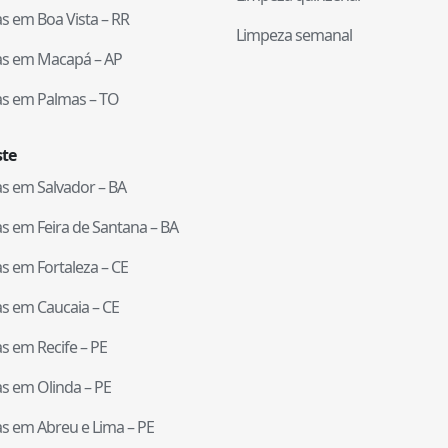
tas em
Boa Vista
–
RR
Limpeza semanal
tas em
Macapá
–
AP
tas em
Palmas
–
TO
te
tas em
Salvador
–
BA
tas em
Feira de Santana
–
BA
tas em
Fortaleza
–
CE
tas em
Caucaia
–
CE
tas em
Recife
–
PE
tas em
Olinda
–
PE
tas em
Abreu e Lima
–
PE