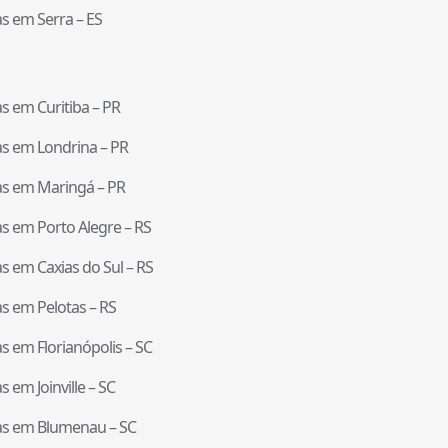
tas em
Serra
–
ES
tas em
Curitiba
–
PR
tas em
Londrina
–
PR
tas em
Maringá
–
PR
tas em
Porto Alegre
–
RS
tas em
Caxias do Sul
–
RS
tas em
Pelotas
–
RS
tas em
Florianópolis
–
SC
tas em
Joinville
–
SC
tas em
Blumenau
–
SC