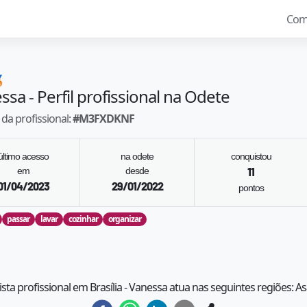
Com

essa
- Perfil profissional na Odete
da profissional:
#
M3FXDKNF
último acesso
na odete
conquistou
em
desde
11
01/04/2023
29/01/2022
pontos
passar
lavar
cozinhar
organizar
ista profissional em Brasília - Vanessa atua nas seguintes regiões: As