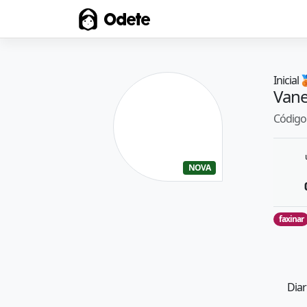
Odete
Inicial

Van
Código 
NOVA
faxinar
Diar