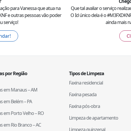
?
Chego
ação para
Vanessa
que atua na
Que tal avaliar o serviço realiz
KNF
e outras pessoas vão poder
O Id único dela é o #
M3FXDKN
u serviço!
ainda mais na
ndar!
Cl
tas por Região
Tipos de Limpeza
Faxina residencial
tas em
Manaus
–
AM
Faxina pesada
tas em
Belém
–
PA
Faxina pós-obra
tas em
Porto Velho
–
RO
Limpeza de apartamento
tas em
Rio Branco
–
AC
Limpeza quinzenal