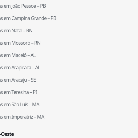
tas em
João Pessoa
–
PB
tas em
Campina Grande
–
PB
tas em
Natal
–
RN
tas em
Mossoró
–
RN
tas em
Maceió
–
AL
tas em
Arapiraca
–
AL
tas em
Aracaju
–
SE
tas em
Teresina
–
PI
tas em
São Luís
–
MA
tas em
Imperatriz
–
MA
-Oeste