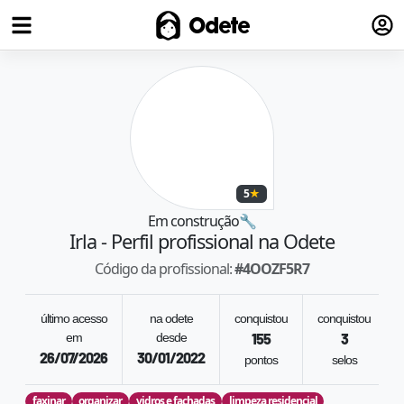
Fazer
Odete
5
★
Em construção
🔧
Irla
- Perfil profissional na Odete
Código da profissional:
#
4OOZF5R7
último acesso
na odete
conquistou
conquistou
em
desde
155
3
26/07/2026
30/01/2022
pontos
selos
faxinar
organizar
vidros e fachadas
limpeza residencial