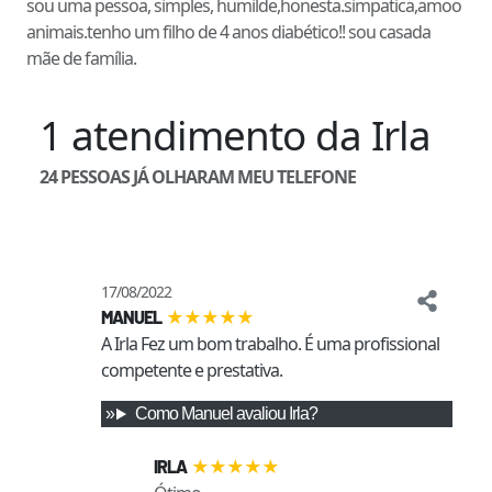
sou uma pessoa, simples, humilde,honesta.simpatica,amoo
animais.tenho um filho de 4 anos diabético!! sou casada
mãe de família.
1
atendimento
da
Irla
24
PESSOAS JÁ OLHARAM MEU TELEFONE
17/08/2022
★
★
★
★
★
MANUEL
A Irla Fez um bom trabalho. É uma profissional 
competente e prestativa.
Como
Manuel
avaliou
Irla
?
★
★
★
★
★
IRLA