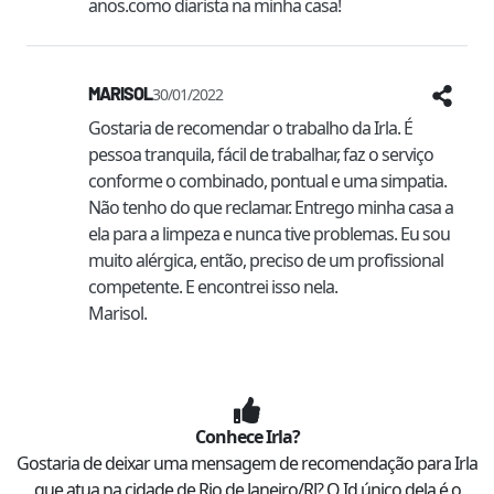
anos.como diarista na minha casa!
MARISOL
30/01/2022
Gostaria de recomendar o trabalho da Irla. É 
pessoa tranquila, fácil de trabalhar, faz o serviço 
conforme o combinado, pontual e uma simpatia. 
Não tenho do que reclamar. Entrego minha casa a 
ela para a limpeza e nunca tive problemas. Eu sou 
muito alérgica, então, preciso de um profissional 
competente. E encontrei isso nela.

Marisol. 
Conhece
Irla
?
Gostaria de deixar uma mensagem de recomendação para
Irla
que atua na cidade de
Rio de Janeiro
/
RJ
? O Id único dela é o