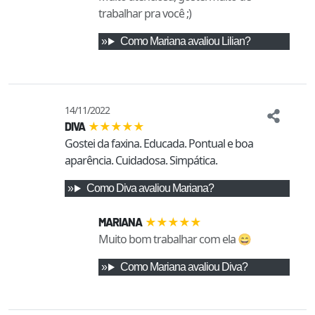
trabalhar pra você ;)
Como
Mariana
avaliou
Lilian
?
14/11/2022
★
★
★
★
★
DIVA
Gostei da faxina. Educada. Pontual e boa 
aparência. Cuidadosa. Simpática.
Como
Diva
avaliou
Mariana
?
★
★
★
★
★
MARIANA
Muito bom trabalhar com ela 😄
Como
Mariana
avaliou
Diva
?