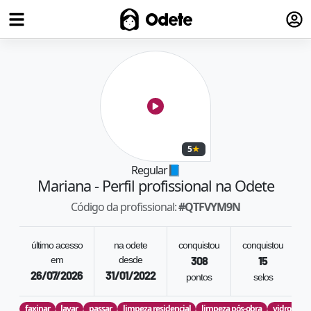
Fazer
Odete
5
★
Regular
📘
Mariana
- Perfil profissional na Odete
Código da profissional:
#
QTFVYM9N
último acesso
na odete
conquistou
conquistou
em
desde
308
15
26/07/2026
31/01/2022
pontos
selos
r
faxinar
lavar
passar
limpeza residencial
limpeza pós-obra
vidros e f