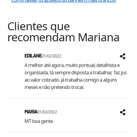
Como deixar os azulejos do banheiro mais brancos!
Clientes que
recomendam
Mariana
EDILANE
01/02/2022
A melhor até agora, muito pontual, detalhista e 
organizada, tá sempre disposta a trabalhar,  faz jus 
ao valor cobrado. já trabalha comigo a alguns 
meses e não pretendo trocar. 
MARIA
01/02/2022
MT boa gente