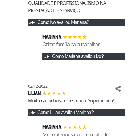
QUALIDADE E PROFISSIONALISMO NA 
PRESTAÇÃO DE SESRVIÇO
Como
Ivo
avaliou
Mariana
?
★
★
★
★
★
MARIANA
Ótima família para trabalhar
Como
Mariana
avaliou
Ivo
?
02/12/2022
★
★
★
★
★
LILIAN
Muito caprichosa e dedicada. Super indico!
Como
Lilian
avaliou
Mariana
?
★
★
★
★
★
MARIANA
Muito atenciosa, gostei muito de