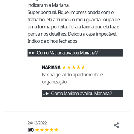
indicaram a Mariana.

Super pontual. Fiquei impressionada com o 
trabalho, ela arrumou o meu guarda roupa de 
uma forma perfeita. Fora a faxina que ela faz e 
pensa nos detalhes. Deixou a casa impecável. 
Indico de olhos fechados
Como
Mariana
avaliou
Mariana
?
★
★
★
★
★
MARIANA
Faxina geral do apartamento e
organização
Como
Mariana
avaliou
Mariana
?
24/12/2022
★
★
★
★
★
IVO