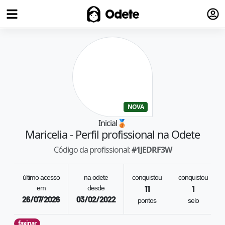
Fazer
Odete
NOVA
Inicial
🥉
Maricelia
- Perfil profissional na Odete
Código da profissional:
#
1JEDRF3W
último acesso
na odete
conquistou
conquistou
em
desde
11
1
26/07/2026
03/02/2022
pontos
selo
faxinar