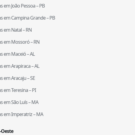
tas em
João Pessoa
–
PB
tas em
Campina Grande
–
PB
tas em
Natal
–
RN
tas em
Mossoró
–
RN
tas em
Maceió
–
AL
tas em
Arapiraca
–
AL
tas em
Aracaju
–
SE
tas em
Teresina
–
PI
tas em
São Luís
–
MA
tas em
Imperatriz
–
MA
-Oeste