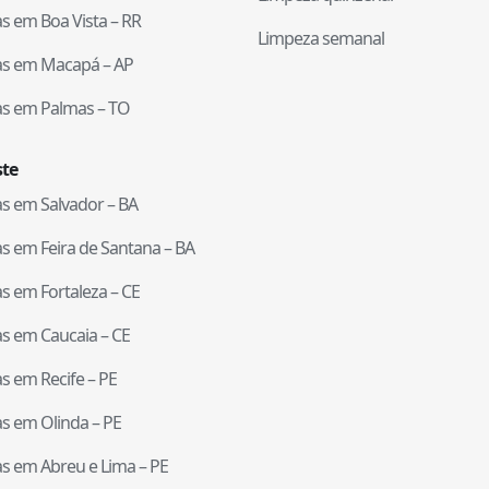
tas em
Boa Vista
–
RR
Limpeza semanal
tas em
Macapá
–
AP
tas em
Palmas
–
TO
te
tas em
Salvador
–
BA
tas em
Feira de Santana
–
BA
tas em
Fortaleza
–
CE
tas em
Caucaia
–
CE
tas em
Recife
–
PE
tas em
Olinda
–
PE
tas em
Abreu e Lima
–
PE