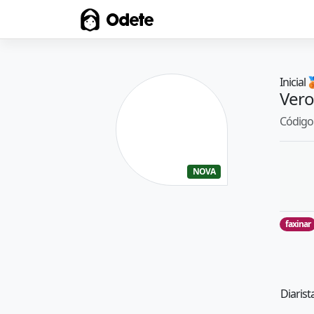
Odete
Inicial

Vero
Código 
NOVA
faxinar
Diarist