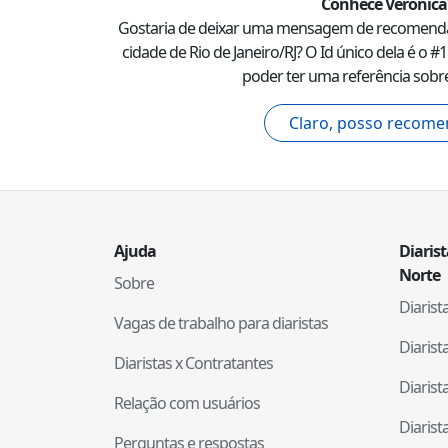
Conhece
Veronica
Gostaria de deixar uma mensagem de recomend
cidade de
Rio de Janeiro
/
RJ
? O Id único dela é o #
1
poder ter uma referência sobre
Claro, posso recome
Ajuda
Diaris
Norte
Sobre
Diaris
Vagas de trabalho para diaristas
Diaris
Diaristas x Contratantes
Diaris
Relação com usuários
Diaris
Perguntas e respostas