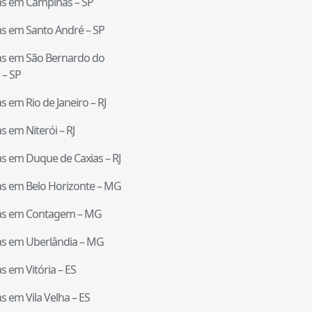
tas em
Campinas
–
SP
tas em
Santo André
–
SP
tas em
São Bernardo do
–
SP
tas em
Rio de Janeiro
–
RJ
tas em
Niterói
–
RJ
tas em
Duque de Caxias
–
RJ
tas em
Belo Horizonte
–
MG
tas em
Contagem
–
MG
tas em
Uberlândia
–
MG
tas em
Vitória
–
ES
tas em
Vila Velha
–
ES