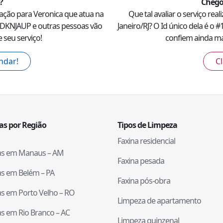
?
Chego
ação para
Veronica
que atua na
Que tal avaliar o serviço rea
DKNJAUP
e outras pessoas vão
Janeiro
/
RJ
? O Id único dela é o #
 seu serviço!
confiem ainda mai
ndar!
Cl
tas por Região
Tipos de Limpeza
Faxina residencial
tas em
Manaus
–
AM
Faxina pesada
tas em
Belém
–
PA
Faxina pós-obra
tas em
Porto Velho
–
RO
Limpeza de apartamento
tas em
Rio Branco
–
AC
Limpeza quinzenal