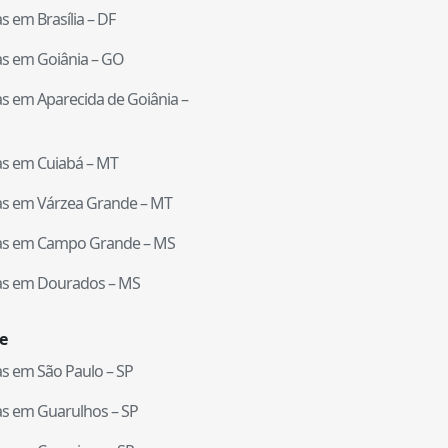
tas em
Brasília
–
DF
tas em
Goiânia
–
GO
tas em
Aparecida de Goiânia
–
tas em
Cuiabá
–
MT
tas em
Várzea Grande
–
MT
tas em
Campo Grande
–
MS
tas em
Dourados
–
MS
e
tas em
São Paulo
–
SP
tas em
Guarulhos
–
SP