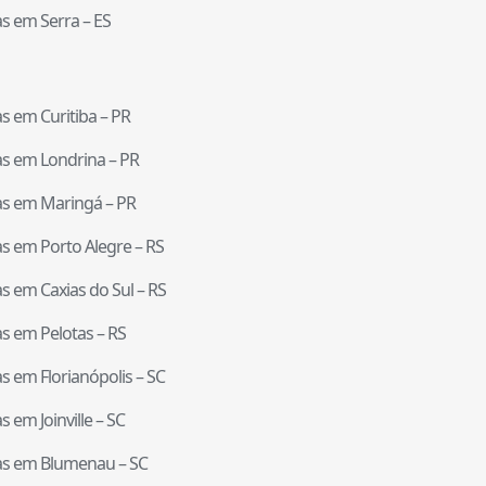
tas em
Serra
–
ES
tas em
Curitiba
–
PR
tas em
Londrina
–
PR
tas em
Maringá
–
PR
tas em
Porto Alegre
–
RS
tas em
Caxias do Sul
–
RS
tas em
Pelotas
–
RS
tas em
Florianópolis
–
SC
tas em
Joinville
–
SC
tas em
Blumenau
–
SC