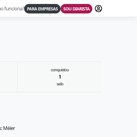
Fazer login
o funciona?
PARA EMPRESAS
SOU DIARISTA
conquistou
1
selo
s: Méier