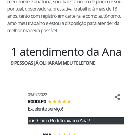
meu nome é ana lúcia, sou diarista no rio de janeiro e sou
pontual, observadora, prestativa, trabalho à mais de 18
anos, tanto com registro em carteira, e como autônomo.
amo meu trabalho e estou a disposição para atender da
melhor maneira possível.
1
atendimento
da
Ana
9
PESSOAS JÁ OLHARAM MEU TELEFONE
03/07/2022
★
★
★
★
★
RODOLFO
Excelente serviço!
Como
Rodolfo
avaliou
Ana
?