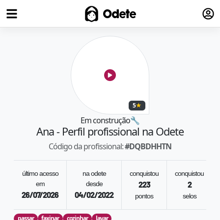
Fazer
Odete
5
★
Em construção
🔧
Ana
- Perfil profissional na Odete
Código da profissional:
#
DQBDHHTN
último acesso
na odete
conquistou
conquistou
em
desde
223
2
26/07/2026
04/02/2022
pontos
selos
passar
faxinar
cozinhar
lavar