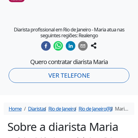
Diarista profissional em Rio de Janeiro - Maria atua nas
seguintes regiões: Realengo
Quero contratar diarista
Maria
VER TELEFONE
Home
Diaristas
Rio de Janeiro
Rio de Janeiro
(
RJ
)
Maria
- Dia
Sobre a diarista
Maria