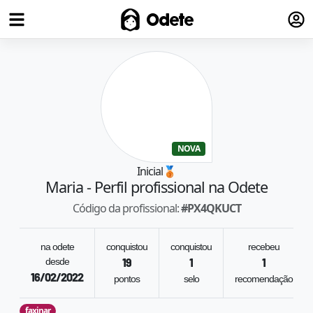
Fazer
Odete
NOVA
Inicial
🥉
Maria
- Perfil profissional na Odete
Código da profissional:
#
PX4QKUCT
na odete
conquistou
conquistou
recebeu
desde
19
1
1
16/02/2022
pontos
selo
recomendação
faxinar