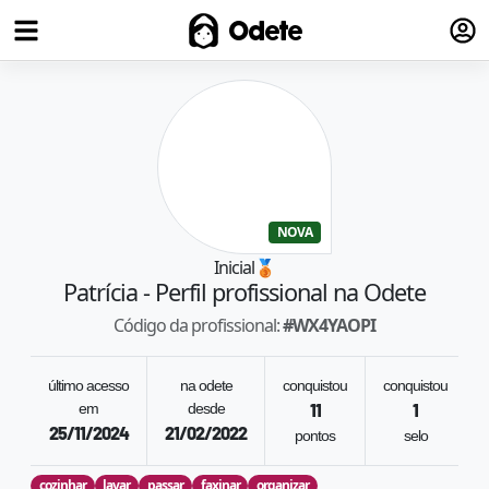
Fazer
Odete
NOVA
Inicial
🥉
Patrícia
- Perfil profissional na Odete
Código da profissional:
#
WX4YAOPI
último acesso
na odete
conquistou
conquistou
em
desde
11
1
25/11/2024
21/02/2022
pontos
selo
cozinhar
lavar
passar
faxinar
organizar