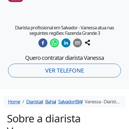
Diarista profissional em Salvador - Vanessa atua nas
seguintes regiões: Fazenda Grande 3
Quero contratar diarista
Vanessa
VER TELEFONE
Home
Diaristas
Bahia
Salvador
(
BA
)
Vanessa
- Diarista em
S
Sobre a diarista