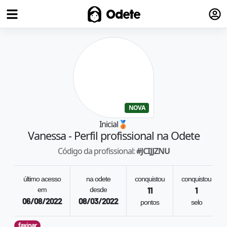
Fazer
Odete
NOVA
Inicial
🥉
Vanessa
- Perfil profissional na Odete
Código da profissional:
#
JCIJJZNU
último acesso
na odete
conquistou
conquistou
em
desde
11
1
06/08/2022
08/03/2022
pontos
selo
faxinar